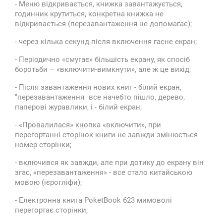
- Меню відкривається, книжка завантажується,
годинник крутиться, конкретна книжка не
відкривається (перезавантаження не допомагає);
- через кілька секунд після включення гасне екран;
- Періодично «смугає» більшість екрану, як спосіб
боротьби – «включити-вимкнути», але ж це вихід;
- Після завантаження нових книг - білий екран,
"перезавантаження" все начебто пішло, дерево,
паперові журавлики, і - білий екран;
- «Провалилася» кнопка «включити», при
перегортанні сторінок книги не завжди змінюється
номер сторінки;
- включився як завжди, але при дотику до екрану він
згас, «перезавантаження» - все стало китайською
мовою (ієрогліфи);
- Електронна книга PoketBook 623 мимоволі
перегортає сторінки;