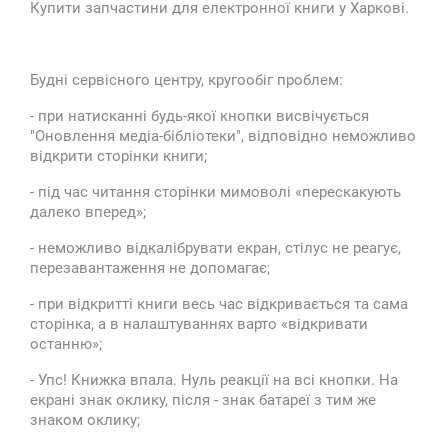
Купити запчастини для електронної книги у Харкові.
Будні сервісного центру, кругообіг проблем:
- при натисканні будь-якої кнопки висвічується
"Оновлення медіа-бібліотеки", відповідно неможливо
відкрити сторінки книги;
- під час читання сторінки мимоволі «перескакують
далеко вперед»;
- неможливо відкалібрувати екран, стілус не реагує,
перезавантаження не допомагає;
- при відкритті книги весь час відкривається та сама
сторінка, а в налаштуваннях варто «відкривати
останню»;
- Упс! Книжка впала. Нуль реакції на всі кнопки. На
екрані знак оклику, після - знак батареї з тим же
знаком оклику;