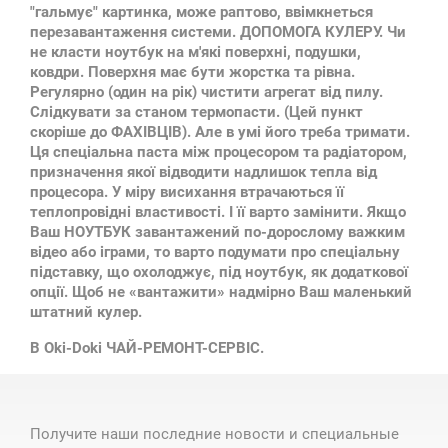
"гальмує" картинка, може раптово, ввімкнеться
перезавантаження системи. ДОПОМОГА КУЛЕРУ. Чи
не класти ноутбук на м'які поверхні, подушки,
ковдри. Поверхня має бути жорстка та рівна.
Регулярно (один на рік) чистити агрегат від пилу.
Слідкувати за станом термопасти. (Цей пункт
скоріше до ФАХІВЦІВ). Але в умі його треба тримати.
Ця спеціальна паста між процесором та радіатором,
призначення якої відводити надлишок тепла від
процесора. У міру висихання втрачаються її
теплопровідні властивості. І її варто замінити. Якщо
Ваш НОУТБУК завантажений по-дорослому важким
відео або іграми, то варто подумати про спеціальну
підставку, що охолоджує, під ноутбук, як додаткової
опції. Щоб не «вантажити» надмірно Ваш маленький
штатний кулер.
В Oki-Doki ЧАЙ-РЕМОНТ-СЕРВІС.
Получите наши последние новости и специальные