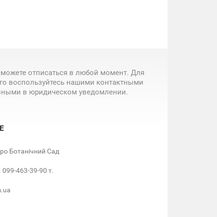
 можете отписаться в любой момент. Для
ого воспользуйтесь нашими контактными
нными в юридическом уведомлении.
Е
етро Ботанічний Сад
. 099-463-39-90 т.
m.ua