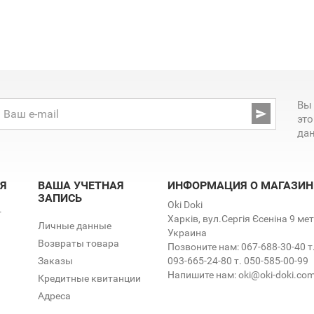
Вы

эт
да
Я
ВАША УЧЕТНАЯ
ИНФОРМАЦИЯ О МАГАЗИН
ЗАПИСЬ
Oki Doki
т
Харків, вул.Сергія Єсеніна 9 м
Личные данные
Украина
Возвраты товара
Позвоните нам:
067-688-30-40 т
Заказы
093-665-24-80 т. 050-585-00-99
Напишите нам:
oki@oki-doki.co
Кредитные квитанции
Адреса