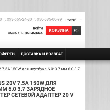
0 т. 093-665-24-80 т. 050-585-00-99
Русский
ВОЙТИ
shopping_cart
КОРЗИНА
(0)
ВАША УЧЕТНАЯ ЗАПИСЬ
 ОФЕРТЫ
ДОСТАВКА И ВОЗВРАТ
7.5A 150W для ноутбука 6.0*3.7 мм 6.0 3.7
S 20V 7.5A 150W ДЛЯ
ММ 6.0 3.7 ЗАРЯДНОЕ
ЕР СЕТЕВОЙ АДАПТЕР 20 V