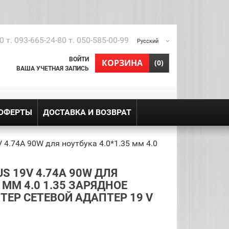
0 т. 093-665-24-80 т. 050-585-00-99
Русский
ВОЙТИ
shopping_cart
КОРЗИНА
(0)
ВАША УЧЕТНАЯ ЗАПИСЬ
 ОФЕРТЫ
ДОСТАВКА И ВОЗВРАТ
 4.74A 90W для ноутбука 4.0*1.35 мм 4.0
S 19V 4.74A 90W ДЛЯ
 ММ 4.0 1.35 ЗАРЯДНОЕ
ЕР СЕТЕВОЙ АДАПТЕР 19 V