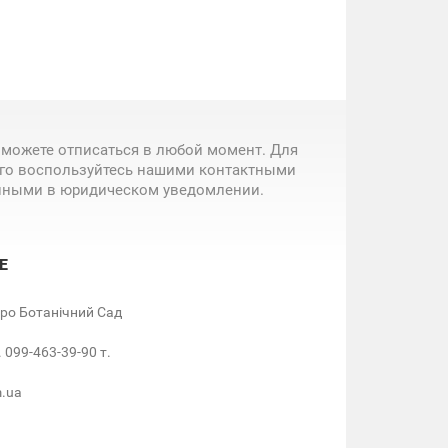
 можете отписаться в любой момент. Для
ого воспользуйтесь нашими контактными
нными в юридическом уведомлении.
Е
етро Ботанічний Сад
. 099-463-39-90 т.
m.ua