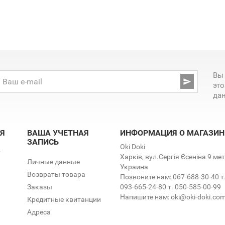
Вы

эт
да
Я
ВАША УЧЕТНАЯ
ИНФОРМАЦИЯ О МАГАЗИН
ЗАПИСЬ
Oki Doki
т
Харків, вул.Сергія Єсеніна 9 м
Личные данные
Украина
Возвраты товара
Позвоните нам:
067-688-30-40 т
Заказы
093-665-24-80 т. 050-585-00-99
Напишите нам:
oki@oki-doki.co
Кредитные квитанции
Адреса