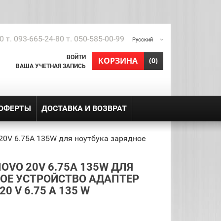
0 т. 093-665-24-80 т. 050-585-00-99
Русский
ВОЙТИ
shopping_cart
КОРЗИНА
(0)
ВАША УЧЕТНАЯ ЗАПИСЬ
 ОФЕРТЫ
ДОСТАВКА И ВОЗВРАТ
20V 6.75A 135W для ноутбука зарядное
OVO 20V 6.75A 135W ДЛЯ
ОЕ УСТРОЙСТВО АДАПТЕР
0 V 6.75 A 135 W