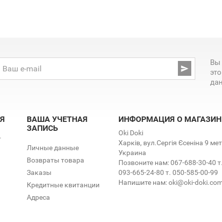
Вы

эт
да
Я
ВАША УЧЕТНАЯ
ИНФОРМАЦИЯ О МАГАЗИН
ЗАПИСЬ
Oki Doki
т
Харків, вул.Сергія Єсеніна 9 м
Личные данные
Украина
Возвраты товара
Позвоните нам:
067-688-30-40 т
Заказы
093-665-24-80 т. 050-585-00-99
Напишите нам:
oki@oki-doki.co
Кредитные квитанции
Адреса