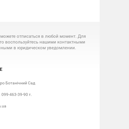
 можете отписаться в любой момент. Для
ого воспользуйтесь нашими контактными
нными в юридическом уведомлении.
Е
етро Ботанічний Сад
. 099-463-39-90 т.
m.ua