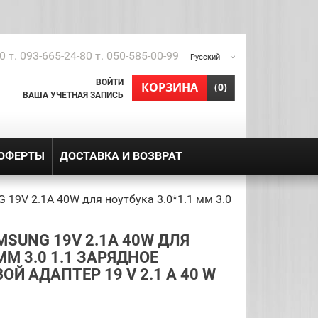
0 т. 093-665-24-80 т. 050-585-00-99
Русский
ВОЙТИ
shopping_cart
КОРЗИНА
(0)
ВАША УЧЕТНАЯ ЗАПИСЬ
 ОФЕРТЫ
ДОСТАВКА И ВОЗВРАТ
19V 2.1A 40W для ноутбука 3.0*1.1 мм 3.0
SUNG 19V 2.1A 40W ДЛЯ
ММ 3.0 1.1 ЗАРЯДНОЕ
Й АДАПТЕР 19 V 2.1 A 40 W