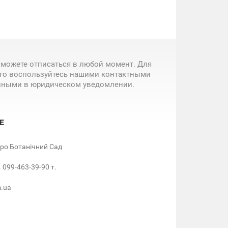
 можете отписаться в любой момент. Для
ого воспользуйтесь нашими контактными
нными в юридическом уведомлении.
Е
етро Ботанічний Сад
. 099-463-39-90 т.
m.ua