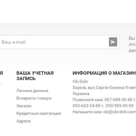
Вы

эт
да
Я
ВАША УЧЕТНАЯ
ИНФОРМАЦИЯ О МАГАЗИН
ЗАПИСЬ
Oki Doki
т
Харків, вул.Сергія Єсеніна 9 м
Личные данные
Украина
Возвраты товара
Позвоните нам:
067-688-30-40 т
Заказы
093-665-24-80 т. 050-585-00-99
Напишите нам:
oki@oki-doki.co
Кредитные квитанции
Адреса