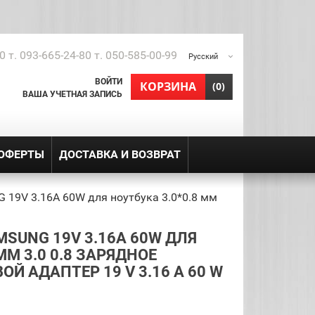
0 т. 093-665-24-80 т. 050-585-00-99
Русский
ВОЙТИ
shopping_cart
КОРЗИНА
(0)
ВАША УЧЕТНАЯ ЗАПИСЬ
 ОФЕРТЫ
ДОСТАВКА И ВОЗВРАТ
 19V 3.16A 60W для ноутбука 3.0*0.8 мм
SUNG 19V 3.16A 60W ДЛЯ
ММ 3.0 0.8 ЗАРЯДНОЕ
Й АДАПТЕР 19 V 3.16 A 60 W