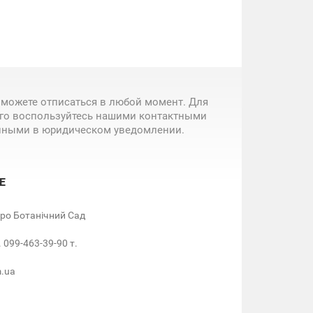
 можете отписаться в любой момент. Для
ого воспользуйтесь нашими контактными
нными в юридическом уведомлении.
Е
етро Ботанічний Сад
. 099-463-39-90 т.
m.ua