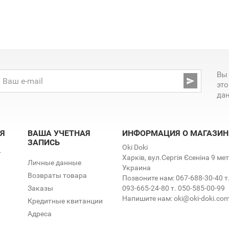
Вы

эт
да
Я
ВАША УЧЕТНАЯ
ИНФОРМАЦИЯ О МАГАЗИН
ЗАПИСЬ
Oki Doki
т
Харків, вул.Сергія Єсеніна 9 м
Личные данные
Украина
Возвраты товара
Позвоните нам:
067-688-30-40 т
Заказы
093-665-24-80 т. 050-585-00-99
Напишите нам:
oki@oki-doki.co
Кредитные квитанции
Адреса