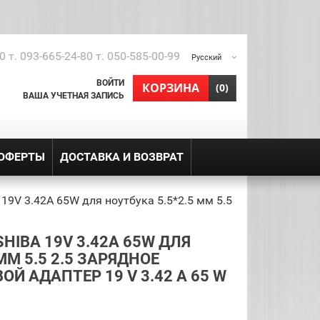
0 т. 093-665-24-80 т. 050-585-00-99
Русский
ВОЙТИ
shopping_cart
КОРЗИНА
(0)
ВАША УЧЕТНАЯ ЗАПИСЬ
 ОФЕРТЫ
ДОСТАВКА И ВОЗВРАТ
19V 3.42A 65W для ноутбука 5.5*2.5 мм 5.5
HIBA 19V 3.42A 65W ДЛЯ
ММ 5.5 2.5 ЗАРЯДНОЕ
Й АДАПТЕР 19 V 3.42 A 65 W