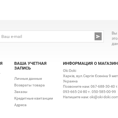
Вы

эт
да
Я
ВАША УЧЕТНАЯ
ИНФОРМАЦИЯ О МАГАЗИН
ЗАПИСЬ
Oki Doki
т
Харків, вул.Сергія Єсеніна 9 м
Личные данные
Украина
Возвраты товара
Позвоните нам:
067-688-30-40 т
Заказы
093-665-24-80 т. 050-585-00-99
Напишите нам:
oki@oki-doki.co
Кредитные квитанции
Адреса