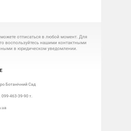
 можете отписаться в любой момент. Для
ого воспользуйтесь нашими контактными
нными в юридическом уведомлении.
Е
етро Ботанічний Сад
. 099-463-39-90 т.
m.ua