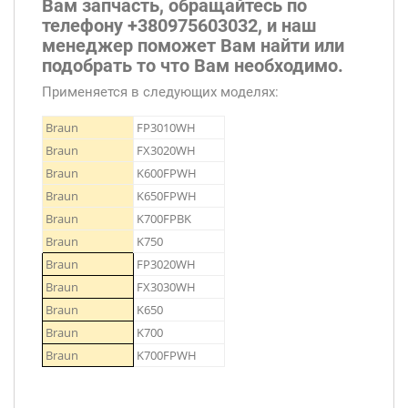
Вам запчасть, обращайтесь по
телефону +380975603032, и наш
менеджер поможет Вам найти или
подобрать то что Вам необходимо.
Применяется в следующих моделях:
Braun
FP3010WH
Braun
FX3020WH
Braun
K600FPWH
Braun
K650FPWH
Braun
K700FPBK
Braun
K750
Braun
FP3020WH
Braun
FX3030WH
Braun
K650
Braun
K700
Braun
K700FPWH