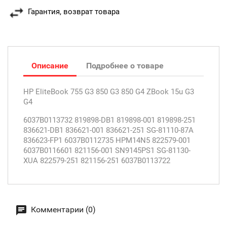
Гарантия, возврат товара
Описание
Подробнее о товаре
HP EliteBook 755 G3 850 G3 850 G4 ZBook 15u G3
G4
6037B0113732 819898-DB1 819898-001 819898-251
836621-DB1 836621-001 836621-251 SG-81110-87A
836623-FP1 6037B0112735 HPM14N5 822579-001
6037B0116601 821156-001 SN9145PS1 SG-81130-
XUA 822579-251 821156-251 6037B0113722
Комментарии (0)