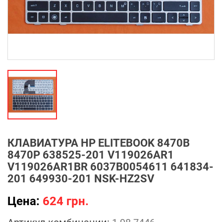
КЛАВИАТУРА HP ELITEBOOK 8470B
8470P 638525-201 V119026AR1
V119026AR1BR 6037B0054611 641834-
201 649930-201 NSK-HZ2SV
Цена:
624 грн.