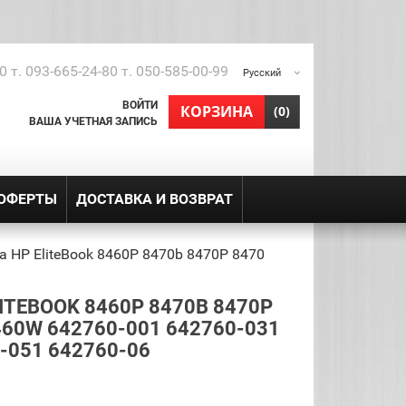
0 т. 093-665-24-80 т. 050-585-00-99
Русский
ВОЙТИ
shopping_cart
КОРЗИНА
(0)
ВАША УЧЕТНАЯ ЗАПИСЬ
 ОФЕРТЫ
ДОСТАВКА И ВОЗВРАТ
а HP EliteBook 8460P 8470b 8470P 8470
ITEBOOK 8460P 8470B 8470P
460W 642760-001 642760-031
-051 642760-06