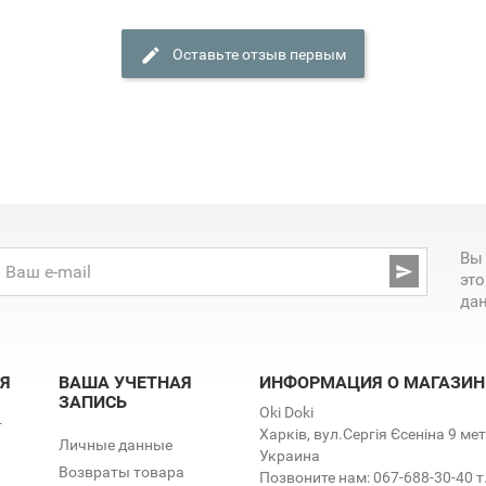
Оставьте отзыв первым
Вы

эт
да
Я
ВАША УЧЕТНАЯ
ИНФОРМАЦИЯ О МАГАЗИН
ЗАПИСЬ
Oki Doki
т
Харків, вул.Сергія Єсеніна 9 м
Личные данные
Украина
Возвраты товара
Позвоните нам:
067-688-30-40 т