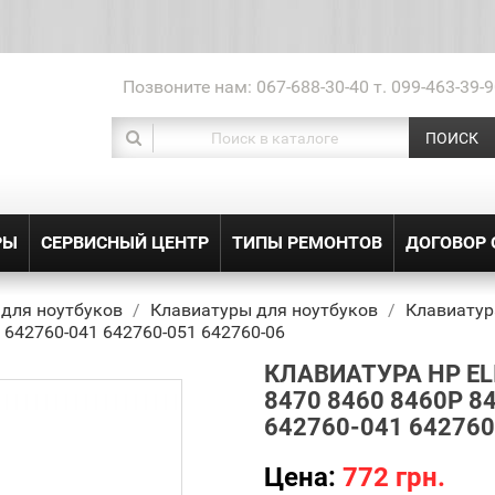
Позвоните нам:
067-688-30-40 т. 099-463-39-9
ПОИСК
РЫ
СЕРВИСНЫЙ ЦЕНТР
ТИПЫ РЕМОНТОВ
ДОГОВОР
 для ноутбуков
Клавиатуры для ноутбуков
Клавиатур
 642760-041 642760-051 642760-06
КЛАВИАТУРА HP EL
8470 8460 8460P 8
642760-041 642760
Цена:
772 грн.