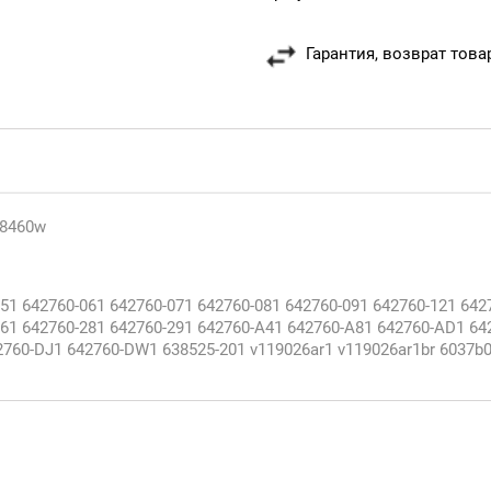
Гарантия, возврат това
 8460w
51 642760-061 642760-071 642760-081 642760-091 642760-121 642
261 642760-281 642760-291 642760-A41 642760-A81 642760-AD1 64
2760-DJ1 642760-DW1 638525-201 v119026ar1 v119026ar1br 6037b