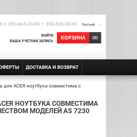
0 т. 093-665-24-80 т. 050-585-00-99
Русский
ВОЙТИ
shopping_cart
КОРЗИНА
(0)
ВАША УЧЕТНАЯ ЗАПИСЬ
 ОФЕРТЫ
ДОСТАВКА И ВОЗВРАТ
а для ACER ноутбука совместима с
ACER НОУТБУКА СОВМЕСТИМА
ЕСТВОМ МОДЕЛЕЙ AS 7230