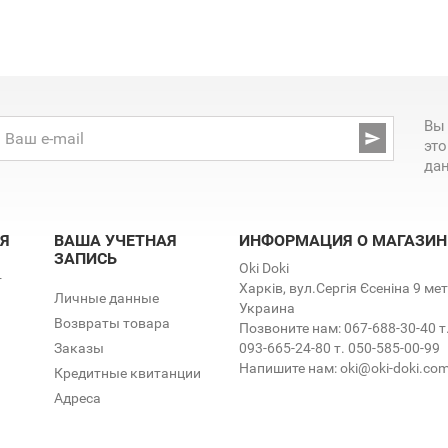
Вы

эт
да
Я
ВАША УЧЕТНАЯ
ИНФОРМАЦИЯ О МАГАЗИН
ЗАПИСЬ
Oki Doki
т
Харків, вул.Сергія Єсеніна 9 м
Личные данные
Украина
Возвраты товара
Позвоните нам:
067-688-30-40 т
Заказы
093-665-24-80 т. 050-585-00-99
Напишите нам:
oki@oki-doki.co
Кредитные квитанции
Адреса