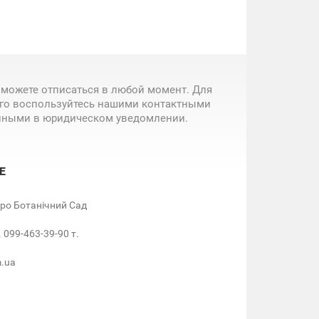
 можете отписаться в любой момент. Для
ого воспользуйтесь нашими контактными
нными в юридическом уведомлении.
Е
етро Ботанічний Сад
. 099-463-39-90 т.
m.ua