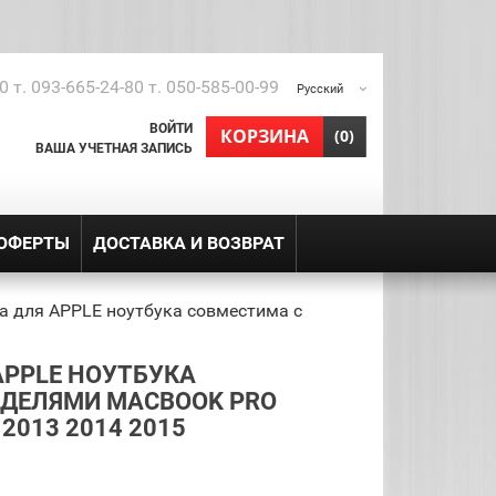
0 т. 093-665-24-80 т. 050-585-00-99
Русский
ВОЙТИ
shopping_cart
КОРЗИНА
(0)
ВАША УЧЕТНАЯ ЗАПИСЬ
 ОФЕРТЫ
ДОСТАВКА И ВОЗВРАТ
а для APPLE ноутбука совместима с
APPLE НОУТБУКА
ДЕЛЯМИ MACBOOK PRO
 2013 2014 2015