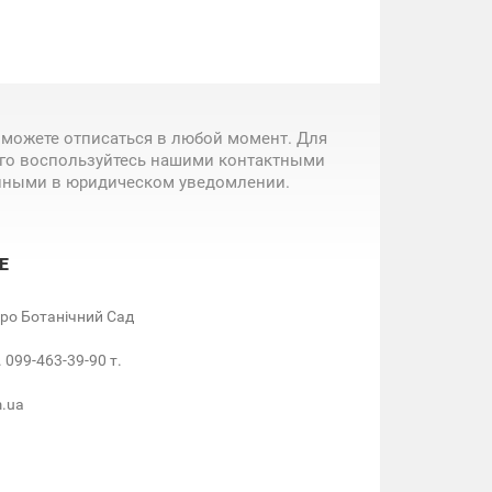
 можете отписаться в любой момент. Для
ого воспользуйтесь нашими контактными
нными в юридическом уведомлении.
Е
етро Ботанічний Сад
. 099-463-39-90 т.
m.ua