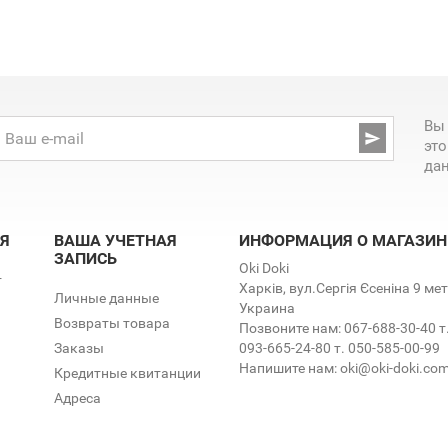
Вы

эт
да
Я
ВАША УЧЕТНАЯ
ИНФОРМАЦИЯ О МАГАЗИН
ЗАПИСЬ
Oki Doki
т
Харків, вул.Сергія Єсеніна 9 м
Личные данные
Украина
Возвраты товара
Позвоните нам:
067-688-30-40 т
Заказы
093-665-24-80 т. 050-585-00-99
Напишите нам:
oki@oki-doki.co
Кредитные квитанции
Адреса