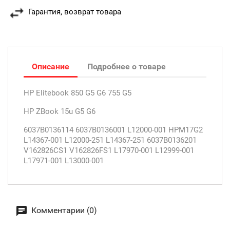
Гарантия, возврат товара
Описание
Подробнее о товаре
HP Elitebook 850 G5 G6 755 G5
HP ZBook 15u G5 G6
6037B0136114 6037B0136001 L12000-001 HPM17G2
L14367-001 L12000-251 L14367-251 6037B0136201
V162826CS1 V162826FS1 L17970-001 L12999-001
L17971-001 L13000-001
Комментарии (0)