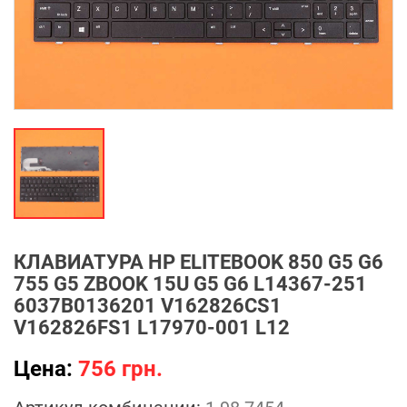
КЛАВИАТУРА HP ELITEBOOK 850 G5 G6
755 G5 ZBOOK 15U G5 G6 L14367-251
6037B0136201 V162826CS1
V162826FS1 L17970-001 L12
Цена:
756 грн.