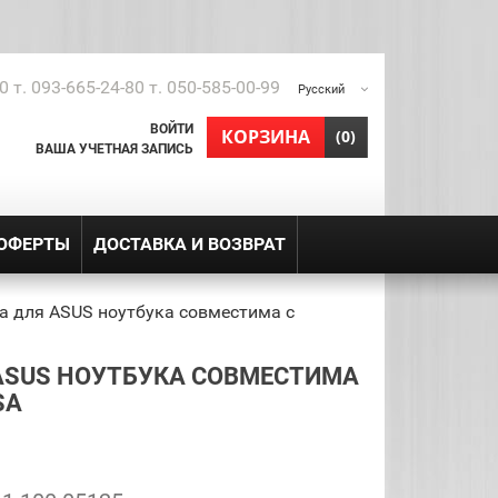
0 т. 093-665-24-80 т. 050-585-00-99
Русский
ВОЙТИ
shopping_cart
КОРЗИНА
(0)
ВАША УЧЕТНАЯ ЗАПИСЬ
 ОФЕРТЫ
ДОСТАВКА И ВОЗВРАТ
а для ASUS ноутбука совместима с
ASUS НОУТБУКА СОВМЕСТИМА
SA