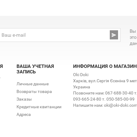
Вы

эт
да
Я
ВАША УЧЕТНАЯ
ИНФОРМАЦИЯ О МАГАЗИН
ЗАПИСЬ
Oki Doki
т
Харків, вул.Сергія Єсеніна 9 м
Личные данные
Украина
Возвраты товара
Позвоните нам:
067-688-30-40 т
Заказы
093-665-24-80 т. 050-585-00-99
Напишите нам:
oki@oki-doki.co
Кредитные квитанции
Адреса