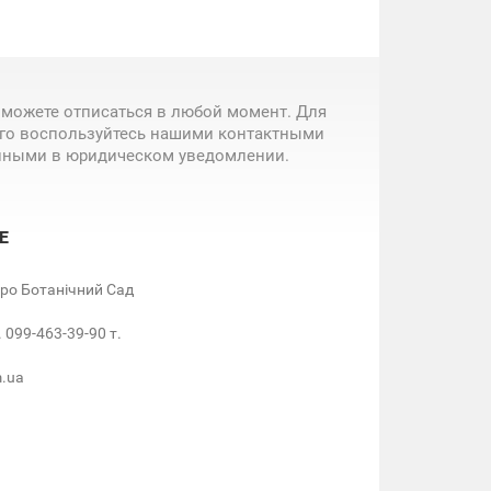
 можете отписаться в любой момент. Для
ого воспользуйтесь нашими контактными
нными в юридическом уведомлении.
Е
етро Ботанічний Сад
. 099-463-39-90 т.
m.ua