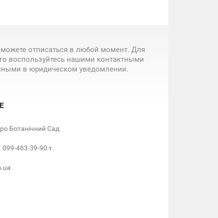
 можете отписаться в любой момент. Для
ого воспользуйтесь нашими контактными
нными в юридическом уведомлении.
Е
етро Ботанічний Сад
. 099-463-39-90 т.
m.ua