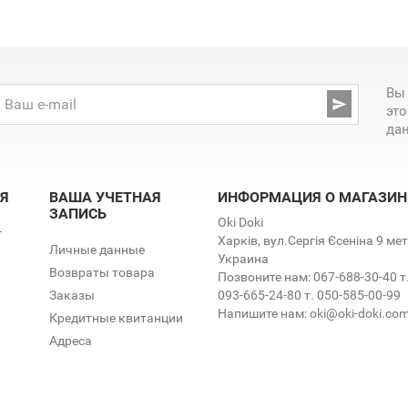
Вы

эт
да
Я
ВАША УЧЕТНАЯ
ИНФОРМАЦИЯ О МАГАЗИН
ЗАПИСЬ
Oki Doki
т
Харків, вул.Сергія Єсеніна 9 м
Личные данные
Украина
Возвраты товара
Позвоните нам:
067-688-30-40 т
Заказы
093-665-24-80 т. 050-585-00-99
Напишите нам:
oki@oki-doki.co
Кредитные квитанции
Адреса