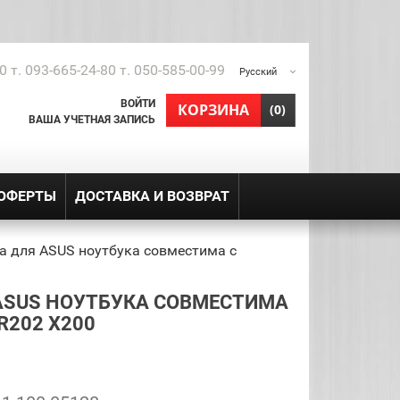
0 т. 093-665-24-80 т. 050-585-00-99
Русский
ВОЙТИ
shopping_cart
КОРЗИНА
(0)
ВАША УЧЕТНАЯ ЗАПИСЬ
 ОФЕРТЫ
ДОСТАВКА И ВОЗВРАТ
а для ASUS ноутбука совместима с
ASUS НОУТБУКА СОВМЕСТИМА
R202 X200