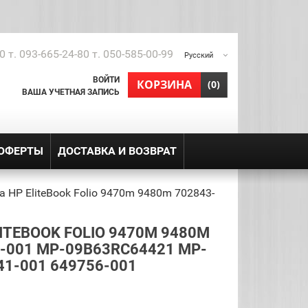
0 т. 093-665-24-80 т. 050-585-00-99
Русский
ВОЙТИ
shopping_cart
КОРЗИНА
(0)
ВАША УЧЕТНАЯ ЗАПИСЬ
 ОФЕРТЫ
ДОСТАВКА И ВОЗВРАТ
 HP EliteBook Folio 9470m 9480m 702843-
ITEBOOK FOLIO 9470M 9480M
3-001 MP-09B63RC64421 MP-
41-001 649756-001