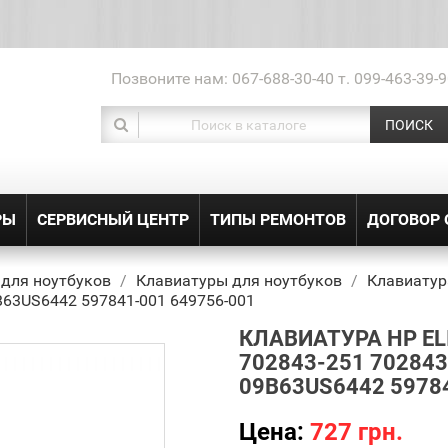
Позвоните нам:
067-688-30-40 т. 099-463-39-9
ПОИСК
РЫ
СЕРВИСНЫЙ ЦЕНТР
ТИПЫ РЕМОНТОВ
ДОГОВОР
 для ноутбуков
Клавиатуры для ноутбуков
Клавиатура
63US6442 597841-001 649756-001
КЛАВИАТУРА HP EL
702843-251 70284
09B63US6442 5978
Цена:
727 грн.