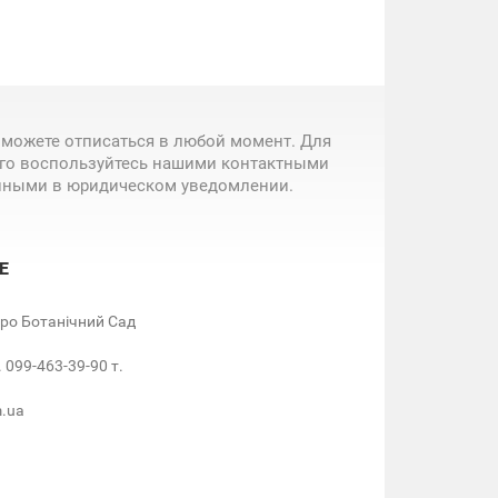
 можете отписаться в любой момент. Для
ого воспользуйтесь нашими контактными
нными в юридическом уведомлении.
Е
етро Ботанічний Сад
. 099-463-39-90 т.
m.ua