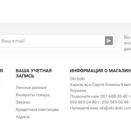
Вы

эт
да
Я
ВАША УЧЕТНАЯ
ИНФОРМАЦИЯ О МАГАЗИН
ЗАПИСЬ
Oki Doki
т
Харків, вул.Сергія Єсеніна 9 м
Личные данные
Украина
Возвраты товара
Позвоните нам:
067-688-30-40 т
Заказы
093-665-24-80 т. 050-585-00-99
Напишите нам:
oki@oki-doki.co
Кредитные квитанции
Адреса