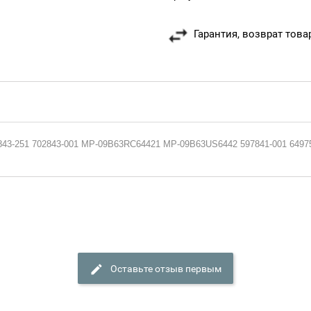
Гарантия, возврат това
02843-251 702843-001 MP-09B63RC64421 MP-09B63US6442 597841-001 649
Оставьте отзыв первым