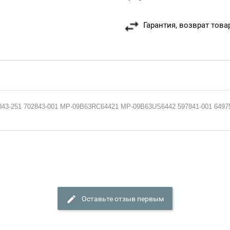
Гарантия, возврат това
02843-251 702843-001 MP-09B63RC64421 MP-09B63US6442 597841-001 649
Оставьте отзыв первым