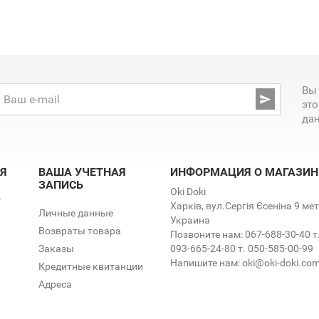
Вы

эт
да
Я
ВАША УЧЕТНАЯ
ИНФОРМАЦИЯ О МАГАЗИН
ЗАПИСЬ
Oki Doki
т
Харків, вул.Сергія Єсеніна 9 м
Личные данные
Украина
Возвраты товара
Позвоните нам:
067-688-30-40 т
Заказы
093-665-24-80 т. 050-585-00-99
Напишите нам:
oki@oki-doki.co
Кредитные квитанции
Адреса