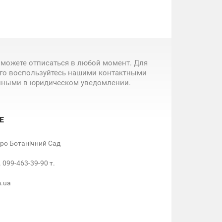
 можете отписаться в любой момент. Для
ого воспользуйтесь нашими контактными
нными в юридическом уведомлении.
Е
етро Ботанічний Сад
. 099-463-39-90 т.
m.ua