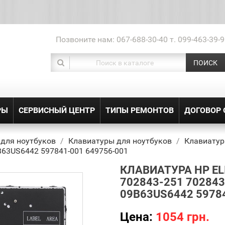
Позвоните нам:
067-688-30-40 т. 099-463-39-9
ПОИСК
РЫ
СЕРВИСНЫЙ ЦЕНТР
ТИПЫ РЕМОНТОВ
ДОГОВОР
 для ноутбуков
Клавиатуры для ноутбуков
Клавиатура
63US6442 597841-001 649756-001
КЛАВИАТУРА HP EL
702843-251 70284
09B63US6442 5978
Цена:
1054 грн.