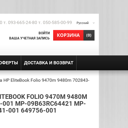
0 т. 093-665-24-80 т. 050-585-00-99
Русский
ВОЙТИ
shopping_cart
КОРЗИНА
(0)
ВАША УЧЕТНАЯ ЗАПИСЬ
 ОФЕРТЫ
ДОСТАВКА И ВОЗВРАТ
 HP EliteBook Folio 9470m 9480m 702843-
ITEBOOK FOLIO 9470M 9480M
3-001 MP-09B63RC64421 MP-
41-001 649756-001