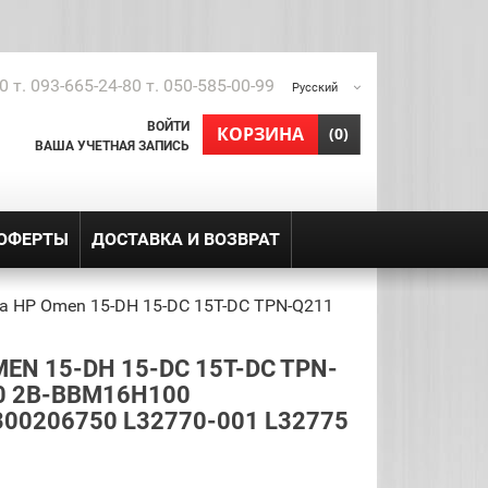
0 т. 093-665-24-80 т. 050-585-00-99
Русский
ВОЙТИ
shopping_cart
КОРЗИНА
(0)
ВАША УЧЕТНАЯ ЗАПИСЬ
 ОФЕРТЫ
ДОСТАВКА И ВОЗВРАТ
а HP Omen 15-DH 15-DC 15T-DC TPN-Q211
EN 15-DH 15-DC 15T-DC TPN-
0 2B-BBM16H100
300206750 L32770-001 L32775