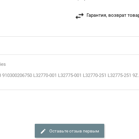
Гарантия, возврат това
ies
 910300206750 L32770-001 L32775-001 L32770-251 L32775-251 9
Оставьте отзыв первым