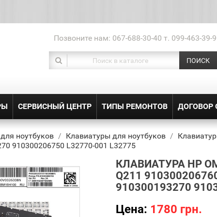
Позвоните нам:
067-688-30-40 т. 099-463-39-9
ПОИСК
РЫ
СЕРВИСНЫЙ ЦЕНТР
ТИПЫ РЕМОНТОВ
ДОГОВОР
 для ноутбуков
Клавиатуры для ноутбуков
Клавиатур
70 910300206750 L32770-001 L32775
КЛАВИАТУРА HP OM
Q211 91030020676
910300193270 910
Цена:
1780 грн.