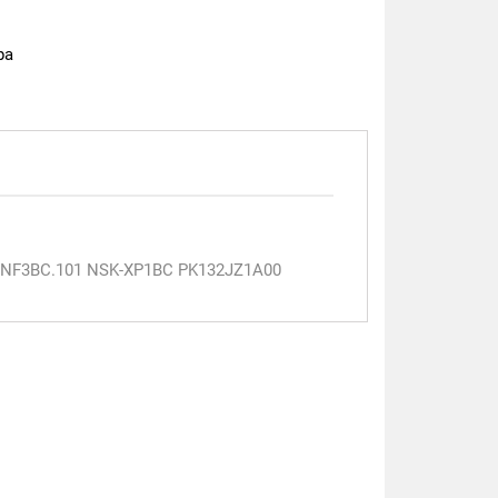
ра
Z.NF3BC.101 NSK-XP1BC PK132JZ1A00