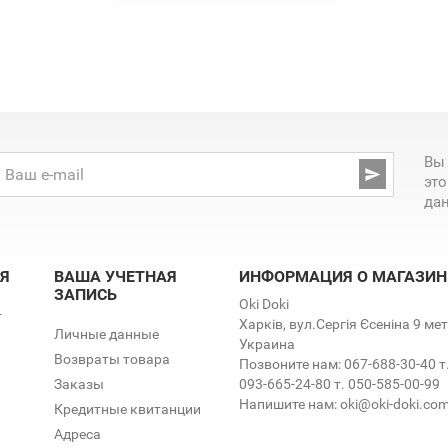
Вы

эт
да
Я
ВАША УЧЕТНАЯ
ИНФОРМАЦИЯ О МАГАЗИН
ЗАПИСЬ
Oki Doki
т
Харків, вул.Сергія Єсеніна 9 м
Личные данные
Украина
Возвраты товара
Позвоните нам:
067-688-30-40 т
Заказы
093-665-24-80 т. 050-585-00-99
Напишите нам:
oki@oki-doki.co
Кредитные квитанции
Адреса