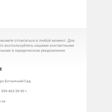
 можете отписаться в любой момент. Для
ого воспользуйтесь нашими контактными
нными в юридическом уведомлении.
Е
етро Ботанічний Сад
. 099-463-39-90 т.
m.ua