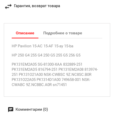
Гарантия, возврат товара
Описание
Подробнее о товаре
HP Pavilion 15-AC 15-AF 15-ay 15-ba
HP 250 G4 255 G4 250 G5 255 G5 256 G5
PK131EM2A05 SG-81300-XAA 832889-251
PK131EM2AD5 816794-251 PK131EM2A08 813974-
251 PK131O21A00 NSK-CWBSC 9Z.NC8SC.B0R
PK131O22A05 PK1314D1A00 749658-001 NSK-
CWABC 9Z.NCBBC.A0R sn71451
Комментарии (0)