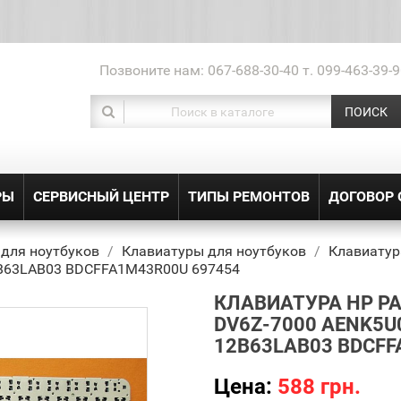
Позвоните нам:
067-688-30-40 т. 099-463-39-9
ПОИСК
РЫ
СЕРВИСНЫЙ ЦЕНТР
ТИПЫ РЕМОНТОВ
ДОГОВОР
 для ноутбуков
Клавиатуры для ноутбуков
Клавиатура
B63LAB03 BDCFFA1M43R00U 697454
КЛАВИАТУРА HP PAV
DV6Z-7000 AENK5U
12B63LAB03 BDCFF
Цена:
588 грн.