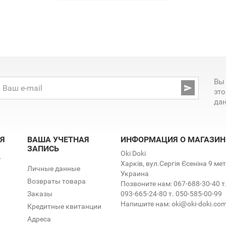
Вы

эт
да
Я
ВАША УЧЕТНАЯ
ИНФОРМАЦИЯ О МАГАЗИН
ЗАПИСЬ
Oki Doki
т
Харків, вул.Сергія Єсеніна 9 м
Личные данные
Украина
Возвраты товара
Позвоните нам:
067-688-30-40 т
Заказы
093-665-24-80 т. 050-585-00-99
Напишите нам:
oki@oki-doki.co
Кредитные квитанции
Адреса