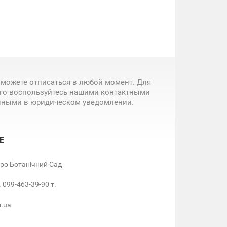
 можете отписаться в любой момент. Для
ого воспользуйтесь нашими контактными
нными в юридическом уведомлении.
Е
етро Ботанічний Сад
. 099-463-39-90 т.
m.ua