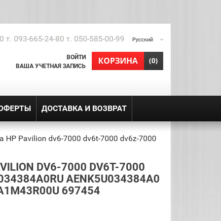
0 т. 093-665-24-80 т. 050-585-00-99
Русский
ВОЙТИ
shopping_cart
КОРЗИНА
(0)
ВАША УЧЕТНАЯ ЗАПИСЬ
 ОФЕРТЫ
ДОСТАВКА И ВОЗВРАТ
 HP Pavilion dv6-7000 dv6t-7000 dv6z-7000
ILION DV6-7000 DV6T-7000
034384A0RU AENK5U034384A0
A1M43R00U 697454