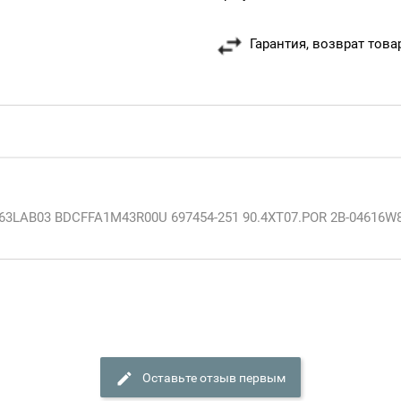
Гарантия, возврат това
3LAB03 BDCFFA1M43R00U 697454-251 90.4XT07.POR 2B-04616W
Оставьте отзыв первым