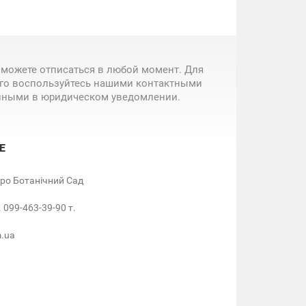
 можете отписаться в любой момент. Для
ого воспользуйтесь нашими контактными
нными в юридическом уведомлении.
Е
етро Ботанічний Сад
. 099-463-39-90 т.
m.ua