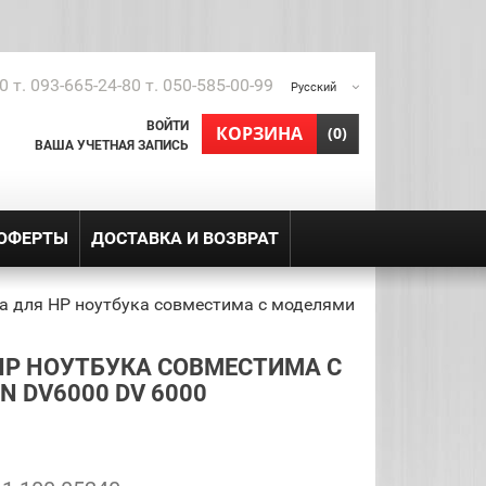
0 т. 093-665-24-80 т. 050-585-00-99
Русский
ВОЙТИ
shopping_cart
КОРЗИНА
(0)
ВАША УЧЕТНАЯ ЗАПИСЬ
 ОФЕРТЫ
ДОСТАВКА И ВОЗВРАТ
а для HP ноутбука совместима с моделями
HP НОУТБУКА СОВМЕСТИМА С
N DV6000 DV 6000