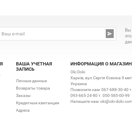
Вы

эт
да
Я
ВАША УЧЕТНАЯ
ИНФОРМАЦИЯ О МАГАЗИН
ЗАПИСЬ
Oki Doki
т
Харків, вул.Сергія Єсеніна 9 м
Личные данные
Украина
Возвраты товара
Позвоните нам:
067-688-30-40 т
Заказы
093-665-24-80 т. 050-585-00-99
Напишите нам:
oki@oki-doki.co
Кредитные квитанции
Адреса