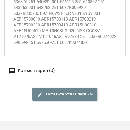
636376-251 640892-001 646125-251 640892-251
643263-001 643263-251 6037B0059201
6037B0057001 9Z.N6WSF.10R 9Z.N6WSV.001
AER15700010 AER15700110 AER15700210
AER15700310 AER15700410 AER15U00310
AER15U00510 MP-10N63US-920 NSK-CG0SV
V121026AS1 V121046AS1 697530-251 6037B0074022
698694-251 697530-251 6037b0074822
Комментарии (0)
Оставьте отзыв первым