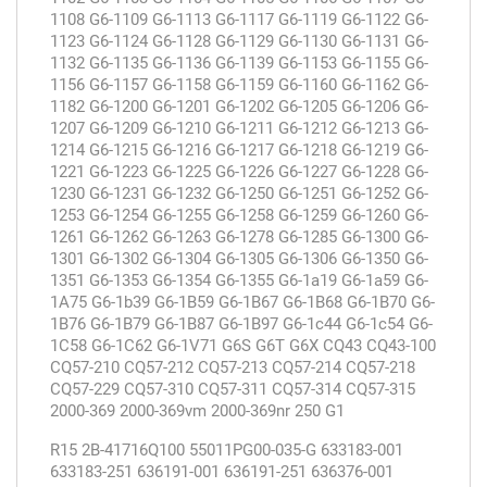
1108 G6-1109 G6-1113 G6-1117 G6-1119 G6-1122 G6-
1123 G6-1124 G6-1128 G6-1129 G6-1130 G6-1131 G6-
1132 G6-1135 G6-1136 G6-1139 G6-1153 G6-1155 G6-
1156 G6-1157 G6-1158 G6-1159 G6-1160 G6-1162 G6-
1182 G6-1200 G6-1201 G6-1202 G6-1205 G6-1206 G6-
1207 G6-1209 G6-1210 G6-1211 G6-1212 G6-1213 G6-
1214 G6-1215 G6-1216 G6-1217 G6-1218 G6-1219 G6-
1221 G6-1223 G6-1225 G6-1226 G6-1227 G6-1228 G6-
1230 G6-1231 G6-1232 G6-1250 G6-1251 G6-1252 G6-
1253 G6-1254 G6-1255 G6-1258 G6-1259 G6-1260 G6-
1261 G6-1262 G6-1263 G6-1278 G6-1285 G6-1300 G6-
1301 G6-1302 G6-1304 G6-1305 G6-1306 G6-1350 G6-
1351 G6-1353 G6-1354 G6-1355 G6-1a19 G6-1a59 G6-
1A75 G6-1b39 G6-1B59 G6-1B67 G6-1B68 G6-1B70 G6-
1B76 G6-1B79 G6-1B87 G6-1B97 G6-1c44 G6-1c54 G6-
1C58 G6-1C62 G6-1V71 G6S G6T G6X CQ43 CQ43-100
CQ57-210 CQ57-212 CQ57-213 CQ57-214 CQ57-218
CQ57-229 CQ57-310 CQ57-311 CQ57-314 CQ57-315
2000-369 2000-369vm 2000-369nr 250 G1
R15 2B-41716Q100 55011PG00-035-G 633183-001
633183-251 636191-001 636191-251 636376-001