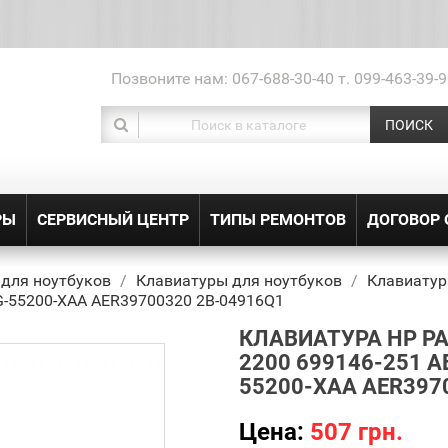
Позвоните нам:
067-688-30-40 т. 099-463-39-9
ПОИСК
РЫ
СЕРВИСНЫЙ ЦЕНТР
ТИПЫ РЕМОНТОВ
ДОГОВОР
 для ноутбуков
Клавиатуры для ноутбуков
Клавиатура
G-55200-XAA AER39700320 2B-04916Q1
КЛАВИАТУРА HP PAV
2200 699146-251 A
55200-XAA AER397
Цена:
507 грн.