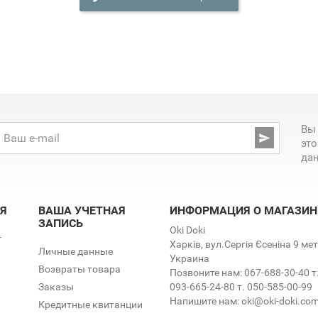
Вы

эт
да
Я
ВАША УЧЕТНАЯ
ИНФОРМАЦИЯ О МАГАЗИН
ЗАПИСЬ
Oki Doki
т
Харків, вул.Сергія Єсеніна 9 м
Личные данные
Украина
Возвраты товара
Позвоните нам:
067-688-30-40 т
Заказы
093-665-24-80 т. 050-585-00-99
Напишите нам:
oki@oki-doki.co
Кредитные квитанции