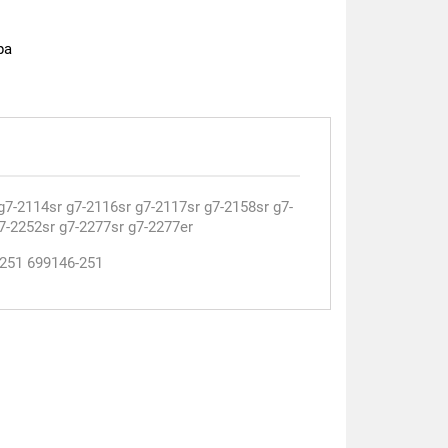
ра
g7-2114sr g7-2116sr g7-2117sr g7-2158sr g7-
7-2252sr g7-2277sr g7-2277er
251 699146-251