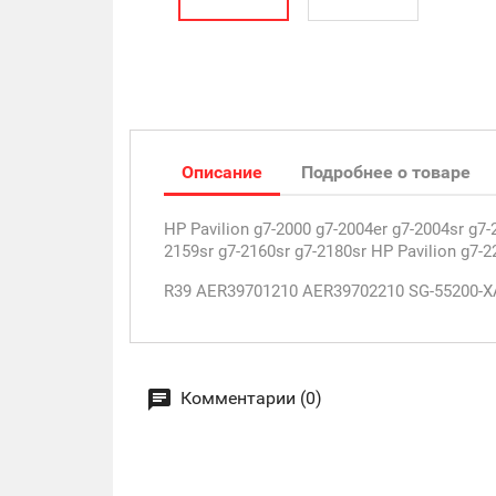
Описание
Подробнее о товаре
HP Pavilion g7-2000 g7-2004er g7-2004sr g7-
2159sr g7-2160sr g7-2180sr HP Pavilion g7-2
R39 AER39701210 AER39702210 SG-55200-XA
Комментарии (0)