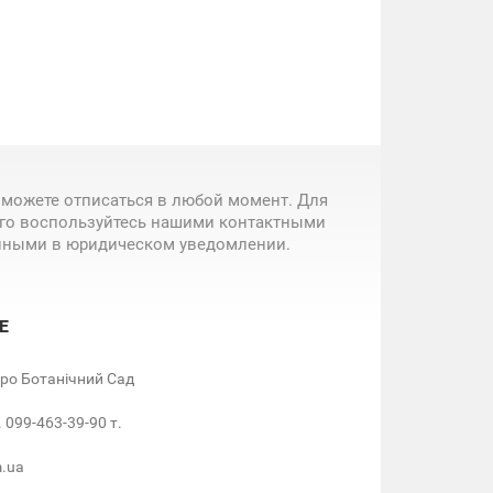
 можете отписаться в любой момент. Для
ого воспользуйтесь нашими контактными
нными в юридическом уведомлении.
Е
етро Ботанічний Сад
. 099-463-39-90 т.
m.ua