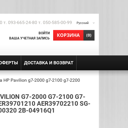
0 т. 093-665-24-80 т. 050-585-00-99
Русский
ВОЙТИ
shopping_cart
КОРЗИНА
(0)
ВАША УЧЕТНАЯ ЗАПИСЬ
 ОФЕРТЫ
ДОСТАВКА И ВОЗВРАТ
 HP Pavilion g7-2000 g7-2100 g7-2200
ILION G7-2000 G7-2100 G7-
ER39701210 AER39702210 SG-
00320 2B-04916Q1