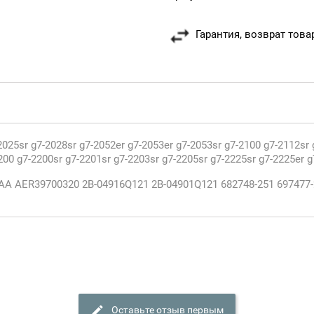
Гарантия, возврат това
2025sr g7-2028sr g7-2052er g7-2053er g7-2053sr g7-2100 g7-2112sr 
200 g7-2200sr g7-2201sr g7-2203sr g7-2205sr g7-2225sr g7-2225er g
A AER39700320 2B-04916Q121 2B-04901Q121 682748-251 697477-
Оставьте отзыв первым