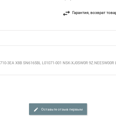
Гарантия, возврат това
87710-3EA X8B SN6165BL L01071-001 NSK-XJ0SW0R 9Z.NEESW00R 
Оставьте отзыв первым