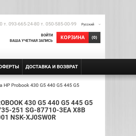
0 т. 093-665-24-80 т. 050-585-00-99
Русский
ВОЙТИ
shopping_cart
КОРЗИНА
(0)
ВАША УЧЕТНАЯ ЗАПИСЬ
 ОФЕРТЫ
ДОСТАВКА И ВОЗВРАТ
а HP Probook 430 G5 440 G5 445 G5
BOOK 430 G5 440 G5 445 G5
35-251 SG-87710-3EA X8B
001 NSK-XJ0SW0R