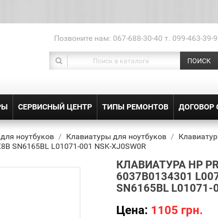
Позвоните нам:
067-688-30-40 т. 099-463-39-9
ПОИСК
РЫ
СЕРВИСНЫЙ ЦЕНТР
ТИПЫ РЕМОНТОВ
ДОГОВОР
 для ноутбуков
Клавиатуры для ноутбуков
Клавиатур
 X8B SN6165BL L01071-001 NSK-XJ0SW0R
КЛАВИАТУРА HP PRO
6037B0134301 L007
SN6165BL L01071-
Цена:
1105 грн.