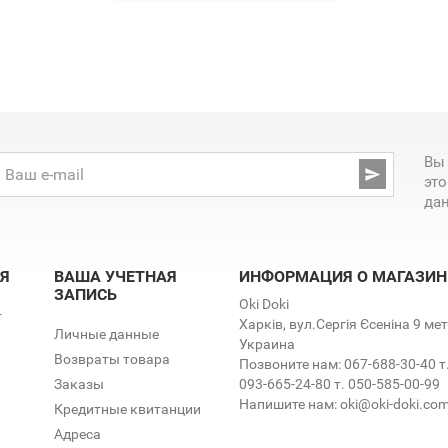
Вы

эт
да
Я
ВАША УЧЕТНАЯ
ИНФОРМАЦИЯ О МАГАЗИН
ЗАПИСЬ
Oki Doki
т
Харків, вул.Сергія Єсеніна 9 м
Личные данные
Украина
Возвраты товара
Позвоните нам:
067-688-30-40 т
Заказы
093-665-24-80 т. 050-585-00-99
Напишите нам:
oki@oki-doki.co
Кредитные квитанции
Адреса