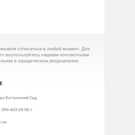
 можете отписаться в любой момент. Для
ого воспользуйтесь нашими контактными
нными в юридическом уведомлении.
Е
етро Ботанічний Сад
. 099-463-39-90 т.
m.ua