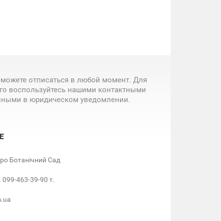
 можете отписаться в любой момент. Для
ого воспользуйтесь нашими контактными
нными в юридическом уведомлении.
Е
етро Ботанічний Сад
. 099-463-39-90 т.
m.ua