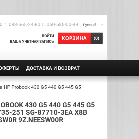
0 т. 093-665-24-80 т. 050-585-00-99
Русский
ВОЙТИ
shopping_cart
КОРЗИНА
(0)
ВАША УЧЕТНАЯ ЗАПИСЬ
 ОФЕРТЫ
ДОСТАВКА И ВОЗВРАТ
а HP Probook 430 G5 440 G5 445 G5
BOOK 430 G5 440 G5 445 G5
35-251 SG-87710-3EA X8B
SW0R 9Z.NEESW00R