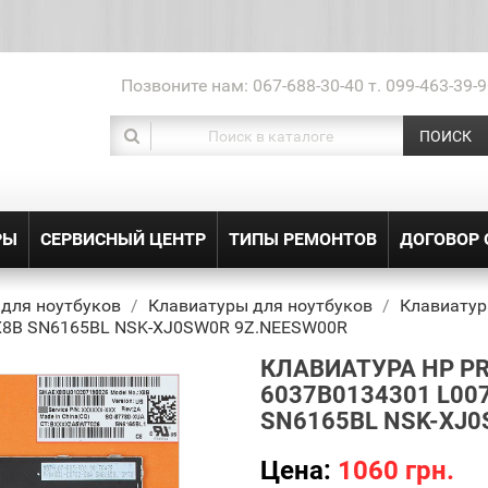
Позвоните нам:
067-688-30-40 т. 099-463-39-9
ПОИСК
РЫ
СЕРВИСНЫЙ ЦЕНТР
ТИПЫ РЕМОНТОВ
ДОГОВОР
 для ноутбуков
Клавиатуры для ноутбуков
Клавиатур
 X8B SN6165BL NSK-XJ0SW0R 9Z.NEESW00R
КЛАВИАТУРА HP PRO
6037B0134301 L007
SN6165BL NSK-XJ0
Цена:
1060 грн.