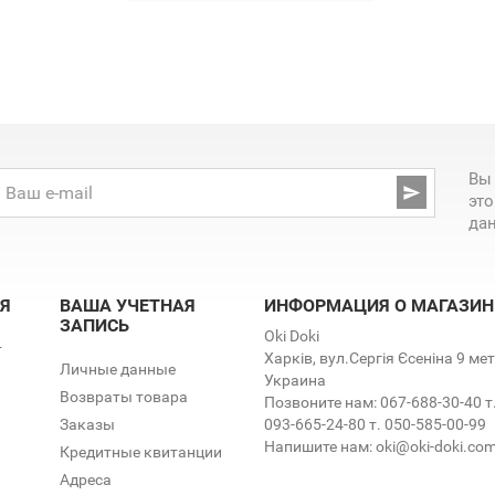
Вы

эт
да
Я
ВАША УЧЕТНАЯ
ИНФОРМАЦИЯ О МАГАЗИН
ЗАПИСЬ
Oki Doki
т
Харків, вул.Сергія Єсеніна 9 м
Личные данные
Украина
Возвраты товара
Позвоните нам:
067-688-30-40 т
Заказы
093-665-24-80 т. 050-585-00-99
Напишите нам:
oki@oki-doki.co
Кредитные квитанции
Адреса