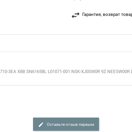
Гарантия, возврат това
87710-3EA X8B SN6165BL L01071-001 NSK-XJ0SW0R 9Z.NEESW00R 
Оставьте отзыв первым