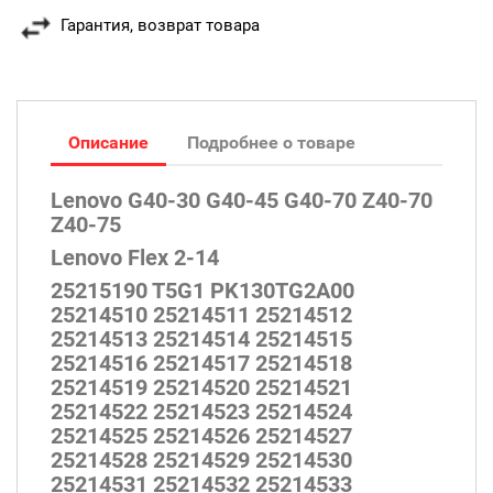
Гарантия, возврат товара
Описание
Подробнее о товаре
Lenovo G40-30 G40-45 G40-70 Z40-70
Z40-75
Lenovo Flex 2-14
25215190 T5G1 PK130TG2A00
25214510 25214511 25214512
25214513 25214514 25214515
25214516 25214517 25214518
25214519 25214520 25214521
25214522 25214523 25214524
25214525 25214526 25214527
25214528 25214529 25214530
25214531 25214532 25214533