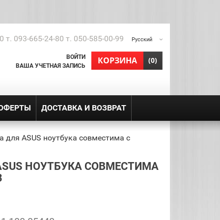
0 т. 093-665-24-80 т. 050-585-00-99
Русский
ВОЙТИ
shopping_cart
КОРЗИНА
(0)
ВАША УЧЕТНАЯ ЗАПИСЬ
 ОФЕРТЫ
ДОСТАВКА И ВОЗВРАТ
а для ASUS ноутбука совместима с
ASUS НОУТБУКА СОВМЕСТИМА
3