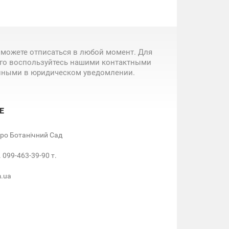
 можете отписаться в любой момент. Для
ого воспользуйтесь нашими контактными
нными в юридическом уведомлении.
Е
етро Ботанічний Сад
. 099-463-39-90 т.
m.ua