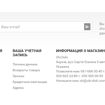
Вы

эт
да
Я
ВАША УЧЕТНАЯ
ИНФОРМАЦИЯ О МАГАЗИН
ЗАПИСЬ
Oki Doki
т
Харків, вул.Сергія Єсеніна 9 м
Личные данные
Украина
Возвраты товара
Позвоните нам:
067-688-30-40 т
Заказы
093-665-24-80 т. 050-585-00-99
Напишите нам:
oki@oki-doki.co
Кредитные квитанции
Адреса