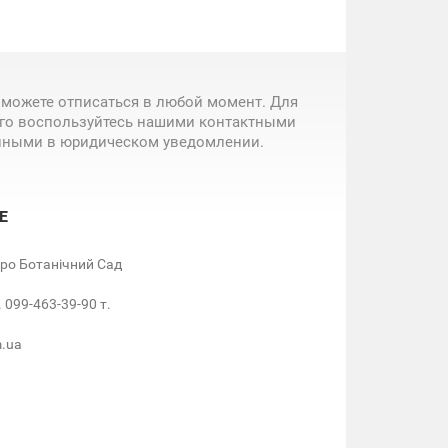
 можете отписаться в любой момент. Для
ого воспользуйтесь нашими контактными
нными в юридическом уведомлении.
Е
етро Ботанічний Сад
. 099-463-39-90 т.
m.ua