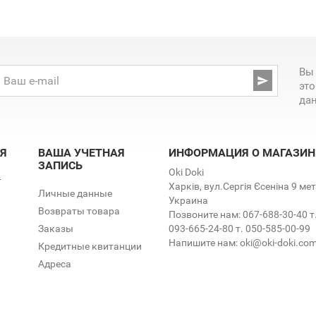
Вы

эт
да
Я
ВАША УЧЕТНАЯ
ИНФОРМАЦИЯ О МАГАЗИН
ЗАПИСЬ
Oki Doki
т
Харків, вул.Сергія Єсеніна 9 м
Личные данные
Украина
Возвраты товара
Позвоните нам:
067-688-30-40 т
Заказы
093-665-24-80 т. 050-585-00-99
Напишите нам:
oki@oki-doki.co
Кредитные квитанции
Адреса