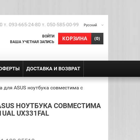
0 т. 093-665-24-80 т. 050-585-00-99
Русский
ВОЙТИ
shopping_cart
КОРЗИНА
(0)
ВАША УЧЕТНАЯ ЗАПИСЬ
 ОФЕРТЫ
ДОСТАВКА И ВОЗВРАТ
а для ASUS ноутбука совместима с
ASUS НОУТБУКА СОВМЕСТИМА
1UAL UX331FAL