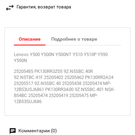
Гарантия, возврат товара
Описание
Подробнее о товаре
Lenovo Y500 Y500N Y500NT Y510 Y510P Y590
Y590N
25205485 PK130RR3Z05 9Z.N5SBC.40R
9Z.N5TBC.41F 25205402 25205462 PK130RR2A24
25205517 9Z.N5SBC.40 25205438 25205474 MP-
12B53USJ6861 PK130RR3A00 9Z.N5SBC.401 NSK-
B54BC 25205474 25205419 25205475 MP-
12B53SUJ686
Комментарии (0)