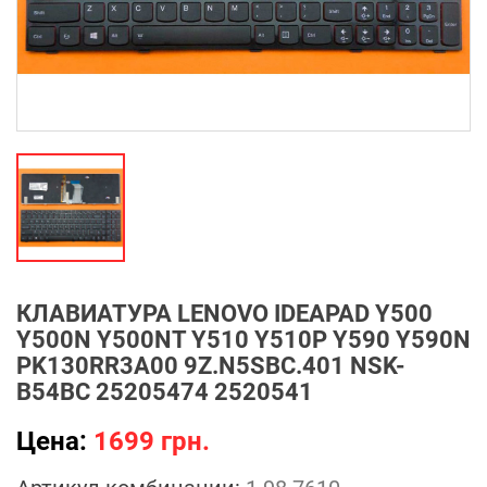
КЛАВИАТУРА LENOVO IDEAPAD Y500
Y500N Y500NT Y510 Y510P Y590 Y590N
PK130RR3A00 9Z.N5SBC.401 NSK-
B54BC 25205474 2520541
Цена:
1699 грн.