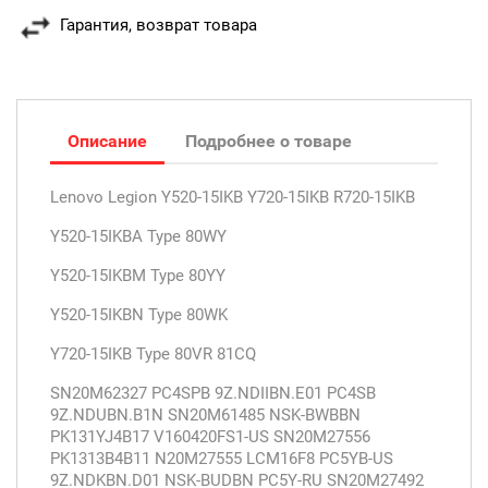
Гарантия, возврат товара
Описание
Подробнее о товаре
Lenovo Legion Y520-15IKB Y720-15IKB R720-15IKB
Y520-15IKBA Type 80WY
Y520-15IKBM Type 80YY
Y520-15IKBN Type 80WK
Y720-15IKB Type 80VR 81CQ
SN20M62327 PC4SPB 9Z.NDIIBN.E01 PC4SB
9Z.NDUBN.B1N SN20M61485 NSK-BWBBN
PK131YJ4B17 V160420FS1-US SN20M27556
PK1313B4B11 N20M27555 LCM16F8 PC5YB-US
9Z.NDKBN.D01 NSK-BUDBN PC5Y-RU SN20M27492