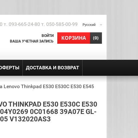
0 т. 093-665-24-80 т. 050-585-00-99
Русский
ВОЙТИ
shopping_cart
КОРЗИНА
(0)
ВАША УЧЕТНАЯ ЗАПИСЬ
 ОФЕРТЫ
ДОСТАВКА И ВОЗВРАТ
а Lenovo Thinkpad E530 E530C E530 E545
O THINKPAD E530 E530C E530
 04Y0269 0C01668 39A07E GL-
105 V132020AS3