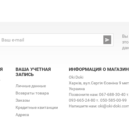
Вы

эт
да
Я
ВАША УЧЕТНАЯ
ИНФОРМАЦИЯ О МАГАЗИН
ЗАПИСЬ
Oki Doki
т
Харків, вул.Сергія Єсеніна 9 м
Личные данные
Украина
Возвраты товара
Позвоните нам:
067-688-30-40 т
Заказы
093-665-24-80 т. 050-585-00-99
Напишите нам:
oki@oki-doki.co
Кредитные квитанции
Адреса