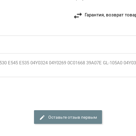
Гарантия, возврат това
530 E545 E535 04Y0324 04Y0269 0C01668 39A07E GL-105A0 04Y0
Оставьте отзыв первым