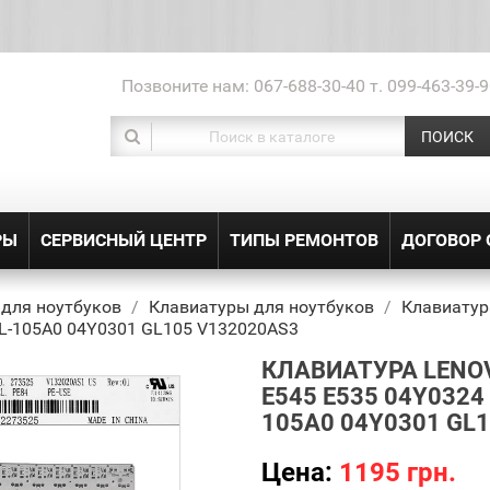
Позвоните нам:
067-688-30-40 т. 099-463-39-9
ПОИСК
РЫ
СЕРВИСНЫЙ ЦЕНТР
ТИПЫ РЕМОНТОВ
ДОГОВОР
 для ноутбуков
Клавиатуры для ноутбуков
Клавиатур
L-105A0 04Y0301 GL105 V132020AS3
КЛАВИАТУРА LENOV
E545 E535 04Y0324
105A0 04Y0301 GL
Цена:
1195 грн.