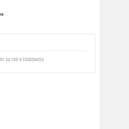
ра
301 GL105 V132020AS3