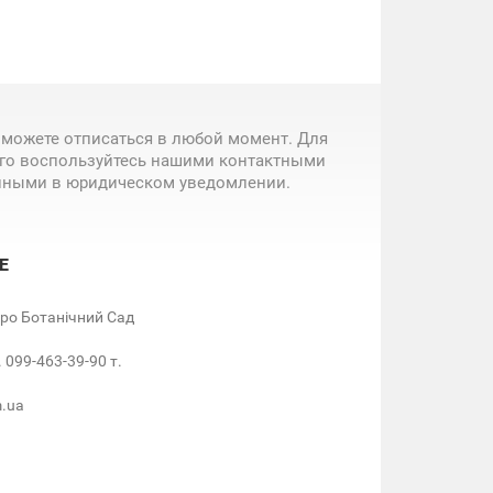
 можете отписаться в любой момент. Для
ого воспользуйтесь нашими контактными
нными в юридическом уведомлении.
Е
етро Ботанічний Сад
. 099-463-39-90 т.
m.ua