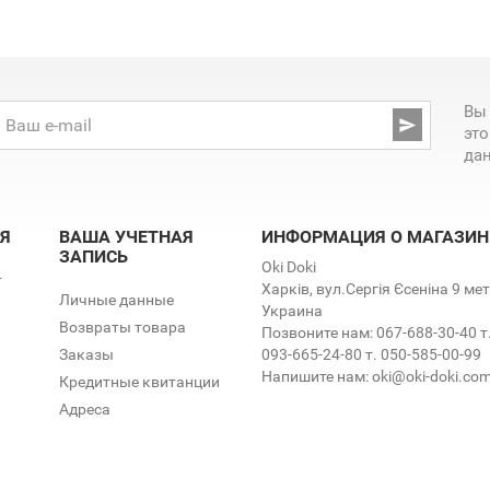
Вы

эт
да
Я
ВАША УЧЕТНАЯ
ИНФОРМАЦИЯ О МАГАЗИН
ЗАПИСЬ
Oki Doki
т
Харків, вул.Сергія Єсеніна 9 м
Личные данные
Украина
Возвраты товара
Позвоните нам:
067-688-30-40 т
Заказы
093-665-24-80 т. 050-585-00-99
Напишите нам:
oki@oki-doki.co
Кредитные квитанции
Адреса