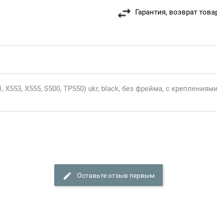
Гарантия, возврат това
 X553, X555, S500, TP550) ukr, black, без фрейма, с креплениям
Оставьте отзыв первым