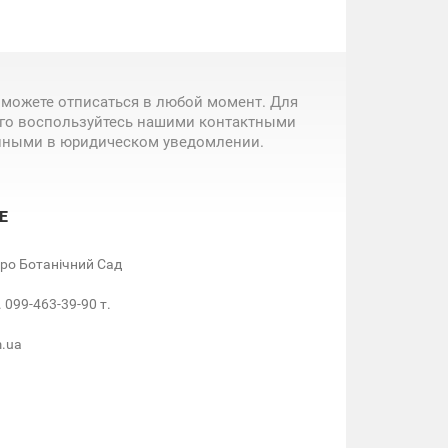
 можете отписаться в любой момент. Для
ого воспользуйтесь нашими контактными
нными в юридическом уведомлении.
Е
етро Ботанічний Сад
. 099-463-39-90 т.
m.ua