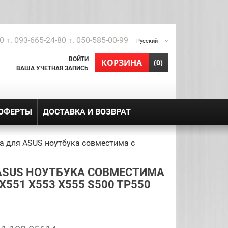
0 т. 093-665-24-80 т. 050-585-00-99
Русский
ВОЙТИ
shopping_cart
КОРЗИНА
(0)
ВАША УЧЕТНАЯ ЗАПИСЬ
 ОФЕРТЫ
ДОСТАВКА И ВОЗВРАТ
а для ASUS ноутбука совместима с
ASUS НОУТБУКА СОВМЕСТИМА
X551 X553 X555 S500 TP550