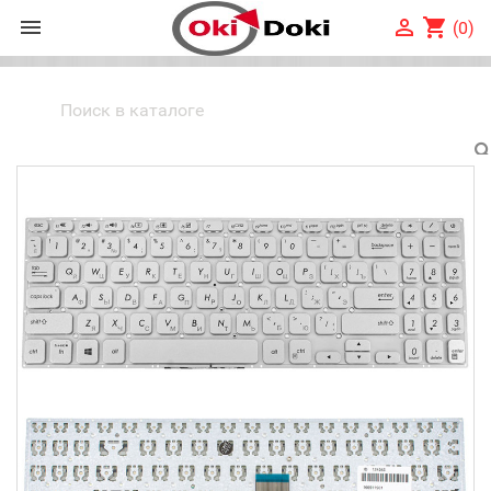


shopping_cart
(0)