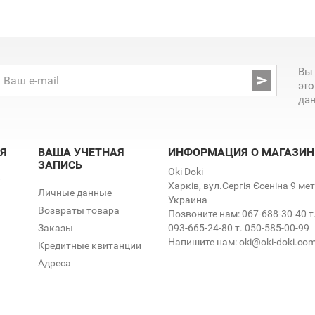
Вы

эт
да
Я
ВАША УЧЕТНАЯ
ИНФОРМАЦИЯ О МАГАЗИН
ЗАПИСЬ
Oki Doki
т
Харків, вул.Сергія Єсеніна 9 м
Личные данные
Украина
Возвраты товара
Позвоните нам:
067-688-30-40 т
Заказы
093-665-24-80 т. 050-585-00-99
Напишите нам:
oki@oki-doki.co
Кредитные квитанции
Адреса