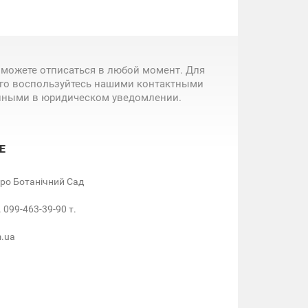
 можете отписаться в любой момент. Для
ого воспользуйтесь нашими контактными
нными в юридическом уведомлении.
Е
етро Ботанічний Сад
. 099-463-39-90 т.
m.ua