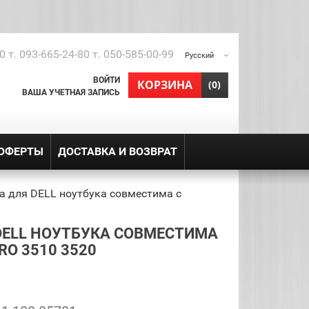
0 т. 093-665-24-80 т. 050-585-00-99
Русский
ВОЙТИ
shopping_cart
КОРЗИНА
(0)
ВАША УЧЕТНАЯ ЗАПИСЬ
 ОФЕРТЫ
ДОСТАВКА И ВОЗВРАТ
а для DELL ноутбука совместима с
DELL НОУТБУКА СОВМЕСТИМА
O 3510 3520