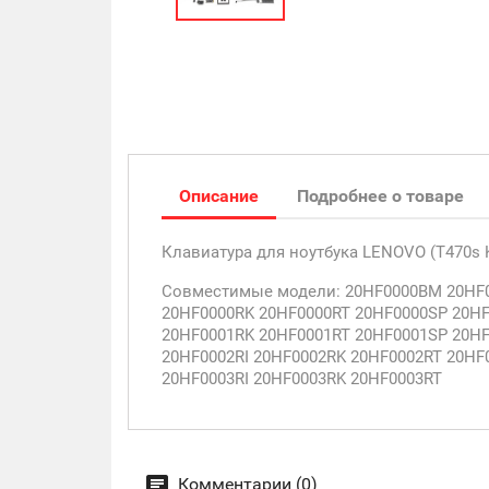
Описание
Подробнее о товаре
Клавиатура для ноутбука LENOVO (T470s K
Совместимые модели: 20HF0000BM 20HF0
20HF0000RK 20HF0000RT 20HF0000SP 20H
20HF0001RK 20HF0001RT 20HF0001SP 20H
20HF0002RI 20HF0002RK 20HF0002RT 20H
20HF0003RI 20HF0003RK 20HF0003RT
Комментарии (0)