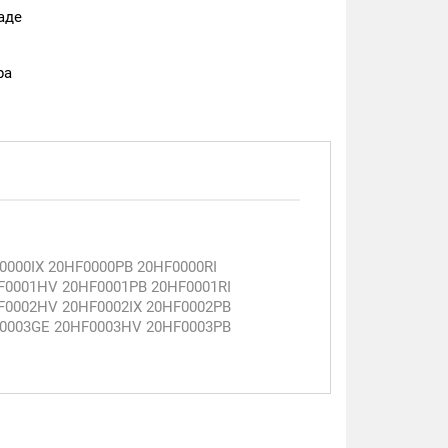
аде
ра
000IX 20HF0000PB 20HF0000RI
F0001HV 20HF0001PB 20HF0001RI
F0002HV 20HF0002IX 20HF0002PB
F0003GE 20HF0003HV 20HF0003PB