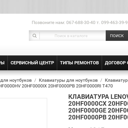
Позвоните нам:
067-688-30-40 т. 099-463-39-9
ПОИСК
РЫ
СЕРВИСНЫЙ ЦЕНТР
ТИПЫ РЕМОНТОВ
ДОГОВОР
 для ноутбуков
Клавиатуры для ноутбуков
Клавиатур
F0000HV 20HF0000IX 20HF0000PB 20HF0000RI T470
КЛАВИАТУРА LENO
20HF0000CX 20HF0
20HF0000GE 20HF0
20HF0000PB 20HF0