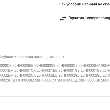
При условии наличия на скл
Гарантия, возврат това
eyboard+передняя панель) rus, black
000CX 20HF0000EE 20HF0000GB 20HF0000GE 20HF0000HV 20HF0
F0001BM 20HF0001CX 20HF0001EE 20HF0001GB 20HF0001GE 20H
F0002BM 20HF0002CX 20HF0002EE 20HF0002GB 20HF0002GE 20H
F0002SP 20HF0003BM 20HF0003CX 20HF0003EE 20HF0003GB 20H