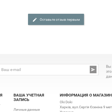
Оставьте отзыв первым
Вы

эт
да
Я
ВАША УЧЕТНАЯ
ИНФОРМАЦИЯ О МАГАЗИН
ЗАПИСЬ
Oki Doki
т
Харків, вул.Сергія Єсеніна 9 м
Личные данные