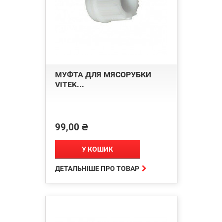
МУФТА ДЛЯ МЯСОРУБКИ
VITEK...
99,00 ₴
Ціна
У КОШИК

ДЕТАЛЬНІШЕ ПРО ТОВАР