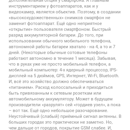
дополнительная опция у смартфона. А главным
инструментарием у фотоаппаратов, как и у
видеокамер, является объектив. Поэтому, в создании
«высокохудожественных» снимков смартфон не
заменит фотоаппарат. Ещё одно неприятное
«открытие» пользователя смартфоном. Быстрый
разряд аккумуляторной батареи. До того, при
использовании обычного мобильного телефона,
автономной работы батареи хватало - на 4, а то и 7
дней. (Некоторые обычные сотовые телефоны
работают автономно в течение 1 месяца). Забывая,
что в руках уже не просто мобильный телефон, а
мобильный компьютер: 4-х ядерный процессор, IPS-
дисплей на 5 дюймов, GPS, Интернет, Wi-Fi, Bluetooth.
И, всё это хозяйство должно обеспечиваться
«питанием». Расход колоссальный и приходиться
быть привязанным к сетевым розеткам или
автомобильному аккумулятору. Может в будущем
производители «разрулят» сей «гордиев узел», а пока
– вот так. Ещё одно небольшое разочарование.
Неустойчивый (слабый) приёмный сигнал антенны. В
больших городах это практически не заметно. Но,
чем дальше от городов, покрытие GSM слабее. И,