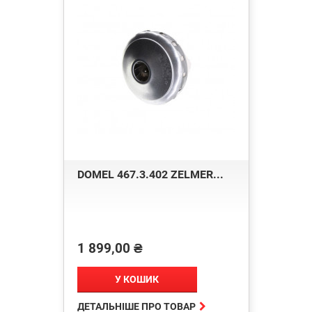
DOMEL 467.3.402 ZELMER...
1 899,00 ₴
Ціна
У КОШИК

ДЕТАЛЬНІШЕ ПРО ТОВАР