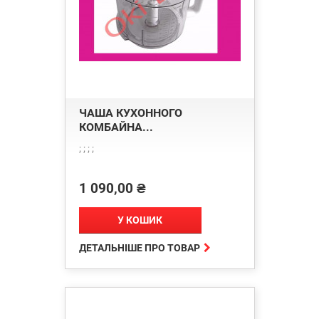
ЧАША КУХОННОГО
КОМБАЙНА...
; ; ; ;
1 090,00 ₴
Ціна
У КОШИК

ДЕТАЛЬНІШЕ ПРО ТОВАР