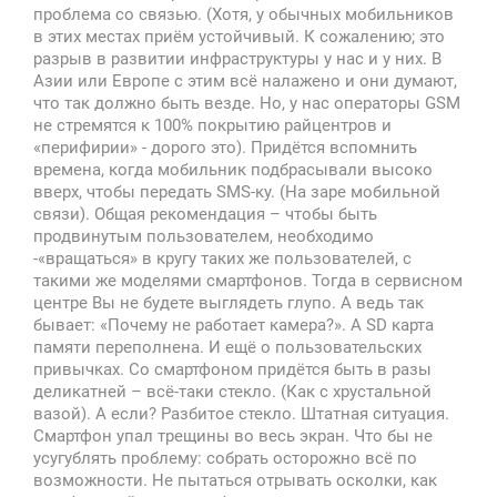
проблема со связью. (Хотя, у обычных мобильников
в этих местах приём устойчивый. К сожалению; это
разрыв в развитии инфраструктуры у нас и у них. В
Азии или Европе с этим всё налажено и они думают,
что так должно быть везде. Но, у нас операторы GSM
не стремятся к 100% покрытию райцентров и
«перифирии» - дорого это). Придётся вспомнить
времена, когда мобильник подбрасывали высоко
вверх, чтобы передать SMS-ку. (На заре мобильной
связи). Общая рекомендация – чтобы быть
продвинутым пользователем, необходимо
-«вращаться» в кругу таких же пользователей, с
такими же моделями смартфонов. Тогда в сервисном
центре Вы не будете выглядеть глупо. А ведь так
бывает: «Почему не работает камера?». А SD карта
памяти переполнена. И ещё о пользовательских
привычках. Со смартфоном придётся быть в разы
деликатней – всё-таки стекло. (Как с хрустальной
вазой). А если? Разбитое стекло. Штатная ситуация.
Смартфон упал трещины во весь экран. Что бы не
усугублять проблему: собрать осторожно всё по
возможности. Не пытаться отрывать осколки, как