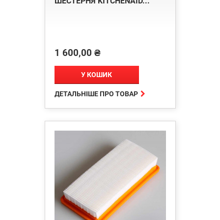
ШЕСТЕРНЯ KITCHENAID...
1 600,00 ₴
Ціна
У КОШИК

ДЕТАЛЬНІШЕ ПРО ТОВАР