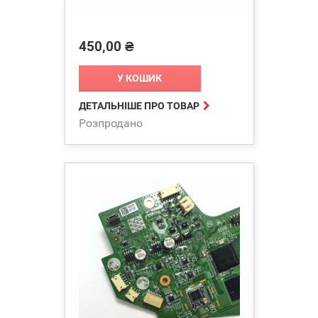
450,00 ₴
Ціна
У КОШИК

ДЕТАЛЬНІШЕ ПРО ТОВАР
Розпродано