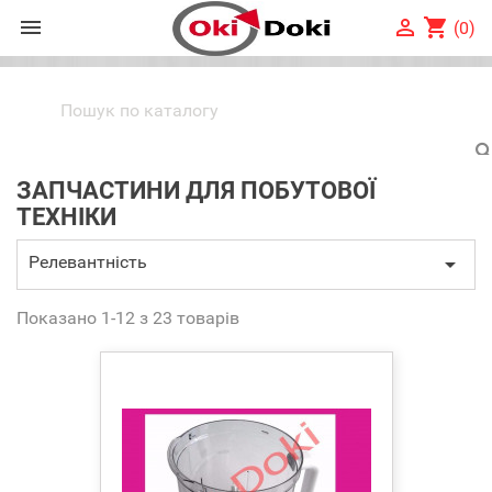


shopping_cart
(0)
ЗАПЧАСТИНИ ДЛЯ ПОБУТОВОЇ
ТЕХНІКИ
Релевантність

Показано 1-12 з 23 товарів