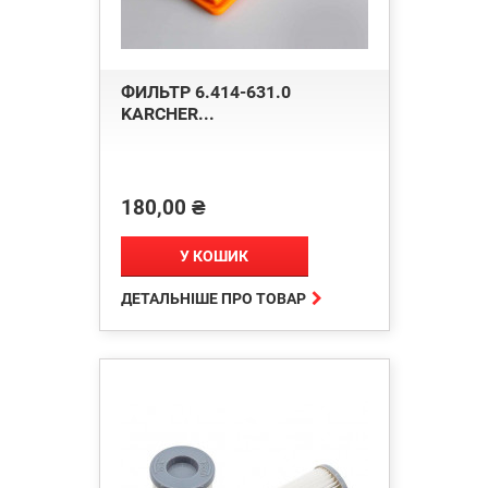
ФИЛЬТР 6.414-631.0
KARCHER...
180,00 ₴
Ціна
У КОШИК

ДЕТАЛЬНІШЕ ПРО ТОВАР