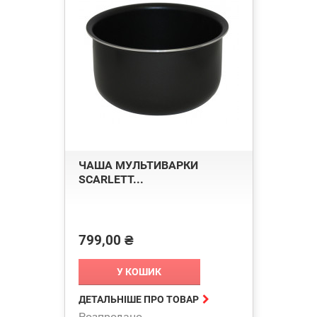
ЧАША МУЛЬТИВАРКИ
SCARLETT...
799,00 ₴
Ціна
У КОШИК

ДЕТАЛЬНІШЕ ПРО ТОВАР
Розпродано