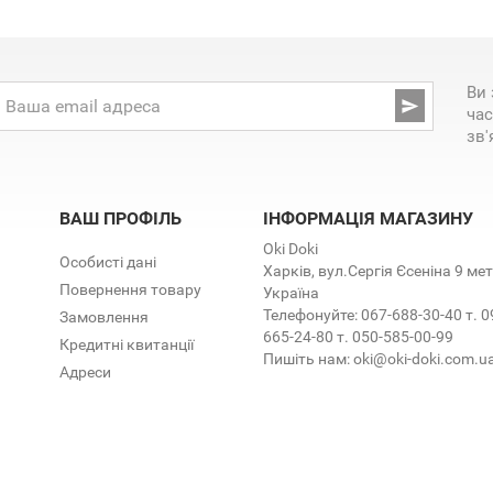
Ви 

час
зв'
ВАШ ПРОФІЛЬ
ІНФОРМАЦІЯ МАГАЗИНУ
Oki Doki
Особисті дані
Харків, вул.Сергія Єсеніна 9 м
Повернення товару
Україна
Телефонуйте:
067-688-30-40 т. 0
Замовлення
665-24-80 т. 050-585-00-99
Кредитні квитанції
Пишіть нам:
oki@oki-doki.com.u
Адреси