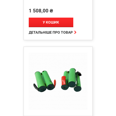
1 508,00 ₴
Ціна
У КОШИК

ДЕТАЛЬНІШЕ ПРО ТОВАР