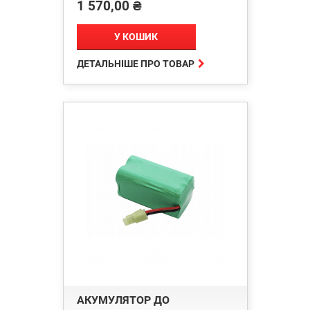
1 570,00 ₴
Ціна
У КОШИК

ДЕТАЛЬНІШЕ ПРО ТОВАР
АКУМУЛЯТОР ДО