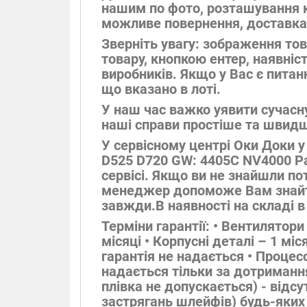
нашим по фото, розташування кр
можливе повернення, доставка 
Зверніть увагу: зображення тов
товару, кнопкою ентер, наявніст
виробників. Якщо у Вас є питан
що вказано в лоті.
У наш час важко уявити сучасн
наші справи простіше та швидш
У сервісному центрі Оки Доки 
D525 D720 GW: 4405C NV4000 Pac
сервісі. Якщо ви не знайшли по
менеджер допоможе Вам знайти а
завжди.В наявності на складі в
Терміни гарантії: • Вентилятори
місяці • Корпусні деталі – 1 мі
гарантія не надається • Процесо
надається тільки за дотримання
плівка не допускається) - відс
застрягань шлейфів) будь-яких 