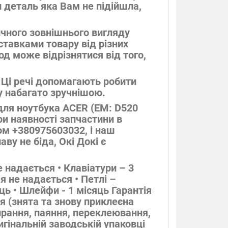
и деталь яка Вам не підійшла,
ичного зовнішнього вигляду
оставками товару від різних
од може відрізнятися від того,
 Ці речі допомагають робити
у набагато зручнішою.
для ноутбука ACER (EM: D520
ри наявності запчастини в
ом +380975603032, і наш
у не біда, Окі Докі є
е надається • Клавіатури – 3
ія не надається • Петлі –
яць • Шлейфи - 1 місяць Гарантія
я (знята та знову приклеєна
бирання, паяння, переклеювання,
гінальній заводській упаковці