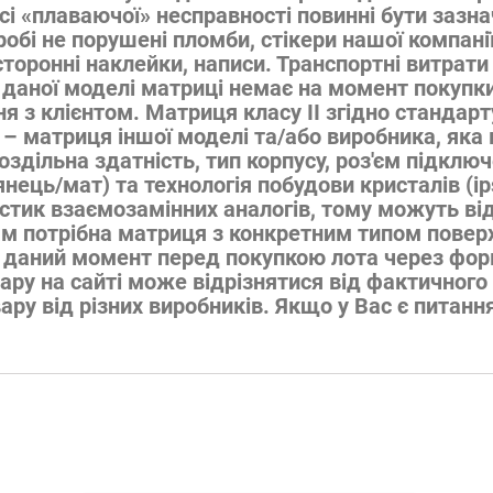
исі «плаваючої» несправності повинні бути зазн
робі не порушені пломби, стікери нашої компані
сторонні наклейки, написи. Транспортні витрати
даної моделі матриці немає на момент покупк
я з клієнтом. Матриця класу II згідно стандар
г – матриця іншої моделі та/або виробника, яка
роздільна здатність, тип корпусу, роз'єм підкл
янець/мат) та технологія побудови кристалів (ip
стик взаємозамінних аналогів, тому можуть від
ам потрібна матриця з конкретним типом повер
а, даний момент перед покупкою лота через фор
ару на сайті може відрізнятися від фактичного
ару від різних виробників. Якщо у Вас є питан