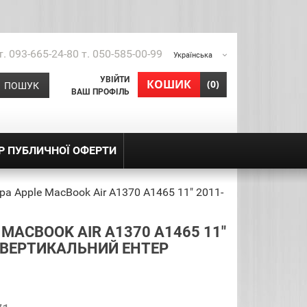
т. 093-665-24-80 т. 050-585-00-99
Українська
УВІЙТИ
shopping_cart
КОШИК
(0)
ПОШУК
ВАШ ПРОФІЛЬ
Р ПУБЛИЧНОЇ ОФЕРТИ
ра Apple MacBook Air A1370 A1465 11" 2011-
MACBOOK AIR A1370 A1465 11"
U ВЕРТИКАЛЬНИЙ ЕНТЕР