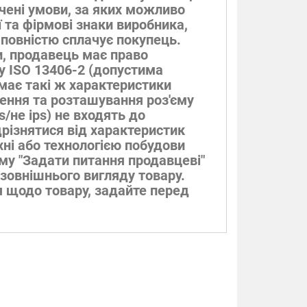
ачені умови, за яких можливо
ї та фірмові знаки виробника,
 повністю сплачує покупець.
и, продавець має право
ту ISO 13406-2 (допустима
 має такі ж характеристики
ючення та розташування роз'єму
s/не ips) не входять до
різнятися від характеристик
хні або технологією побудови
му "Задати питання продавцеві"
 зовнішнього вигляду товару.
ня щодо товару, задайте перед