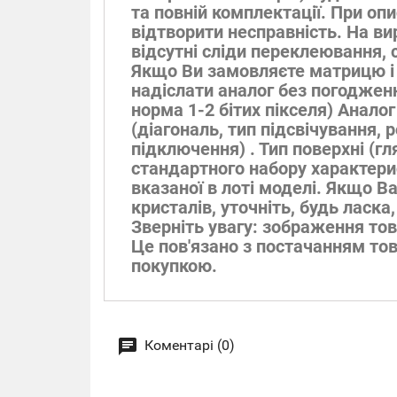
та повній комплектації. При оп
відтворити несправність. На ви
відсутні сліди переклеювання, 
Якщо Ви замовляєте матрицю і 
надіслати аналог без погодженн
норма 1-2 бітих пікселя) Анало
(діагональ, тип підсвічування, 
підключення) . Тип поверхні (гл
стандартного набору характери
вказаної в лоті моделі. Якщо В
кристалів, уточніть, будь ласк
Зверніть увагу: зображення тов
Це пов'язано з постачанням тов
покупкою.
Коментарі (0)