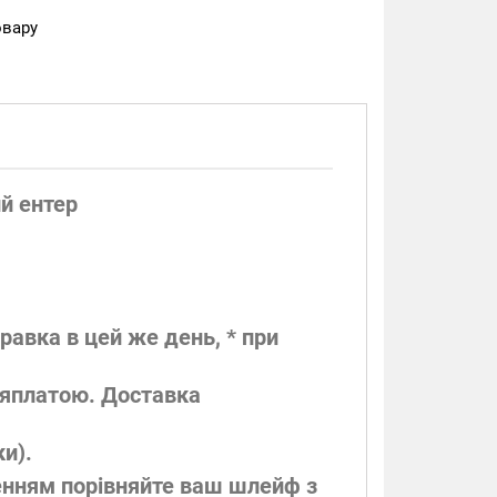
овару
й ентер
равка в цей же день, * при
ляплатою. Доставка
и).
ленням порівняйте ваш шлейф з