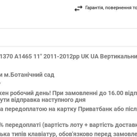
Гарантія, повернення т
A1370 A1465 11" 2011-2012рр UK UA Вертикальни
и м.Ботанічний сад
у
н робочий день! При замовленні до 16.00 відп
ути відправка наступного дня
 передоплатою на картку Приватбанк або піс
.
передоплаті (вартість лоту + вартість доставк
лька типів клавіатур, обов'язково перед замов