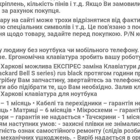
іплень, кількість пінів і т.д. Якщо Ви замовил
за рахунок покупця.
ару на сайті може трохи відрізнятися від факт
ю спеціальних символів і т.д. Це пов'язано з п
ня щодо товару, задайте перед покупкою. P/N к
у людину без ноутбука чи мобільного телефону.
е. Ергономічна клавіатура зробить вашу робот
у Харкові можлива ЕКСПРЕС заміна Клавіатури 
kard Bell S series) rus black протягом години п
трібну Вам запчастину, звертайтесь за телефон
бо підібрати те, що Вам необхідно. Залив клав
 Харкові клавіатура для ноутбука
 – 1 місяць • Кабелі та перехідники – гарантія н
сяць • Матриці – 6 місяців • Мікросхеми – гарант
ри – гарантія не надається • Тачскрини - 1 міс
м наступних умов: - захисні плівки не знімалис
утність ознак самостійного ремонту (слідів роз
механічних ушкоджень. - Виріб надається в ори