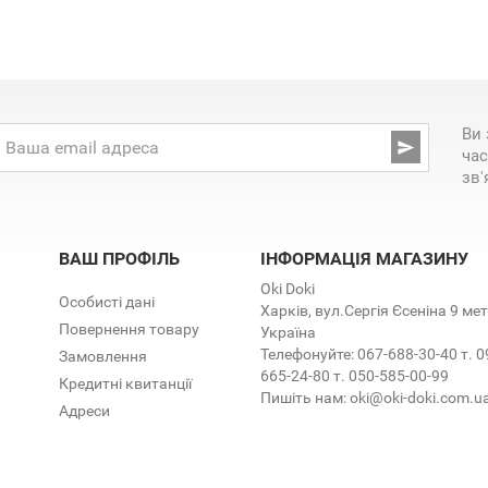
Ви 

час
зв'
ВАШ ПРОФІЛЬ
ІНФОРМАЦІЯ МАГАЗИНУ
Oki Doki
Особисті дані
Харків, вул.Сергія Єсеніна 9 м
Повернення товару
Україна
Телефонуйте:
067-688-30-40 т. 0
Замовлення
665-24-80 т. 050-585-00-99
Кредитні квитанції
Пишіть нам:
oki@oki-doki.com.u
Адреси