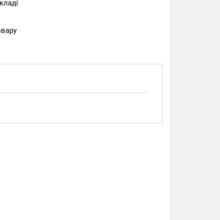
кладі
овару