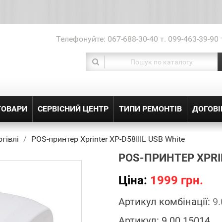
Телефонуйте:
067-688-30-40 т. 099-463-39-90 
ТОВАРИ
СЕРВІСНИЙ ЦЕНТР
ТИПИ РЕМОНТІВ
ДОГОВІ
гівлі
POS-принтер Xprinter XP-D58IIIL USB White
POS-ПРИНТЕР XPRIN
Ціна:
1999 грн.
Артикул комбінації:
9
Артикул:
9.00.15014