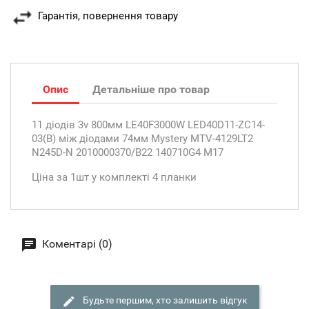
Гарантія, повернення товару
Опис
Детальніше про товар
11 діодів 3v 800мм LE40F3000W LED40D11-ZC14-
03(B) між діодами 74мм Mystery MTV-4129LT2
N245D-N 2010000370/B22 140710G4 M17
Ціна за 1шт у комплекті 4 планки
Коментарі (0)
Будьте першим, хто залишить відгук