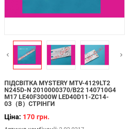


ПІДСВІТКА MYSTERY MTV-4129LT2
N245D-N 2010000370/B22 140710G4
M17 LE40F3000W LED40D11-ZC14-
03（B）СТРІНГИ
Ціна:
170 грн.