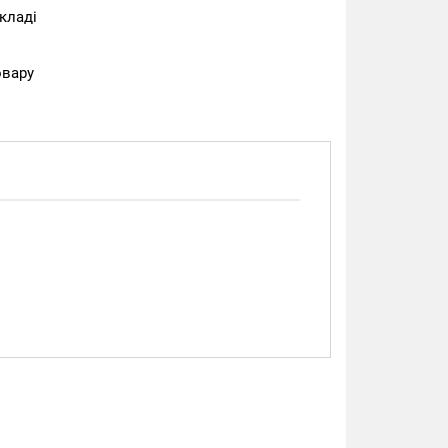
кладі
овару