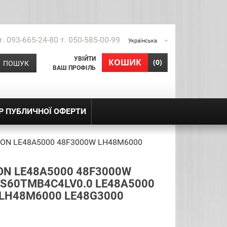
т. 093-665-24-80 т. 050-585-00-99
Українська
УВІЙТИ
shopping_cart
КОШИК
(0)
ПОШУК
ВАШ ПРОФІЛЬ
Р ПУБЛИЧНОЇ ОФЕРТИ
TCON LE48A5000 48F3000W LH48M6000
ON LE48A5000 48F3000W
S60TMB4C4LV0.0 LE48A5000
 LH48M6000 LE48G3000