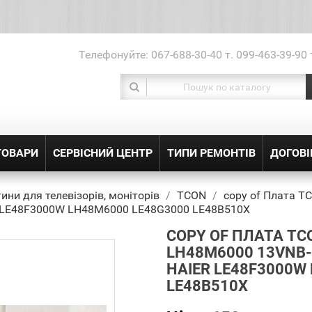
Телефонуйте:
067-688-30-40 т. 099-463-39-90 
ТОВАРИ
СЕРВІСНИЙ ЦЕНТР
ТИПИ РЕМОНТІВ
ДОГОВІ
ини для телевізорів, моніторів
TCON
copy of Плата 
 LE48F3000W LH48M6000 LE48G3000 LE48B510X
COPY OF ПЛАТА TC
LH48M6000 13VNB-
HAIER LE48F3000W
LE48B510X