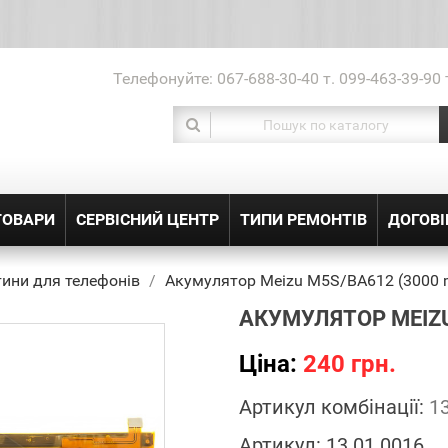
Телефонуйте:
067-688-30-40 т. 099-463-39-90 
ТОВАРИ
СЕРВІСНИЙ ЦЕНТР
ТИПИ РЕМОНТІВ
ДОГОВІ
ини для телефонів
Акумулятор Meizu M5S/BA612 (3000 
АКУМУЛЯТОР MEIZU
Ціна:
240 грн.
Артикул комбінації:
1
Артикул:
13.01.0016