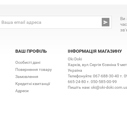
Ви 

час
зв'
ВАШ ПРОФІЛЬ
ІНФОРМАЦІЯ МАГАЗИНУ
Oki Doki
Особисті дані
Харків, вул.Сергія Єсеніна 9 м
Повернення товару
Україна
Телефонуйте:
067-688-30-40 т. 0
Замовлення
665-24-80 т. 050-585-00-99
Кредитні квитанції
Пишіть нам:
oki@oki-doki.com.u
Адреси