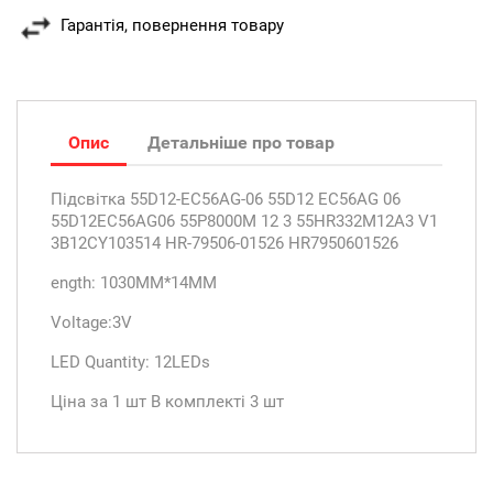
Гарантія, повернення товару
Опис
Детальніше про товар
Підсвітка 55D12-EC56AG-06 55D12 EC56AG 06
55D12EC56AG06 55P8000M 12 3 55HR332M12A3 V1
3B12CY103514 HR-79506-01526 HR7950601526
ength: 1030MM*14MM
Voltage:3V
LED Quantity: 12LEDs
Ціна за 1 шт В комплекті 3 шт