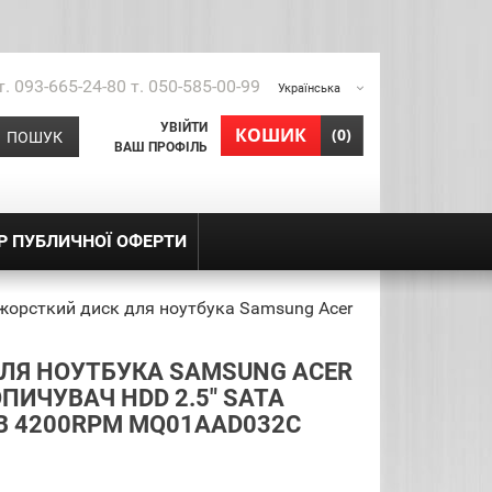
т. 093-665-24-80 т. 050-585-00-99
Українська
УВІЙТИ
shopping_cart
КОШИК
(0)
ПОШУК
ВАШ ПРОФІЛЬ
Р ПУБЛИЧНОЇ ОФЕРТИ
жорсткий диск для ноутбука Samsung Acer
ЛЯ НОУТБУКА SAMSUNG ACER
ПИЧУВАЧ HDD 2.5" SATA
B 4200RPM MQ01AAD032C