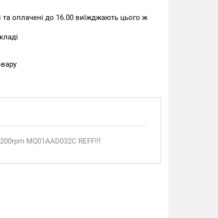
та оплачені до 16.00 виїжджають цього ж
кладі
овару
4200rpm MQ01AAD032C REFF!!!