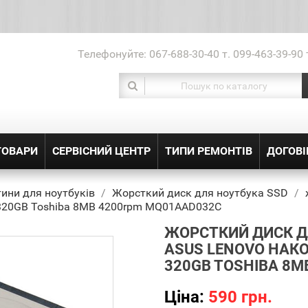
Телефонуйте:
067-688-30-40 т. 099-463-39-90 
ТОВАРИ
СЕРВІСНИЙ ЦЕНТР
ТИПИ РЕМОНТІВ
ДОГОВІ
ини для ноутбуків
Жорсткий диск для ноутбука SSD
 320GB Toshiba 8MB 4200rpm MQ01AAD032C
ЖОРСТКИЙ ДИСК Д
ASUS LENOVO НАКО
320GB TOSHIBA 8M
Ціна:
590 грн.